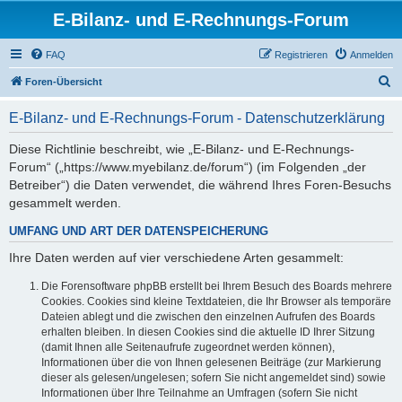
E-Bilanz- und E-Rechnungs-Forum
FAQ
Registrieren
Anmelden
S
Foren-Übersicht
u
E-Bilanz- und E-Rechnungs-Forum - Datenschutzerklärung
c
h
Diese Richtlinie beschreibt, wie „E-Bilanz- und E-Rechnungs-
Forum“ („https://www.myebilanz.de/forum“) (im Folgenden „der
e
Betreiber“) die Daten verwendet, die während Ihres Foren-Besuchs
gesammelt werden.
UMFANG UND ART DER DATENSPEICHERUNG
Ihre Daten werden auf vier verschiedene Arten gesammelt:
Die Forensoftware phpBB erstellt bei Ihrem Besuch des Boards mehrere
Cookies. Cookies sind kleine Textdateien, die Ihr Browser als temporäre
Dateien ablegt und die zwischen den einzelnen Aufrufen des Boards
erhalten bleiben. In diesen Cookies sind die aktuelle ID Ihrer Sitzung
(damit Ihnen alle Seitenaufrufe zugeordnet werden können),
Informationen über die von Ihnen gelesenen Beiträge (zur Markierung
dieser als gelesen/ungelesen; sofern Sie nicht angemeldet sind) sowie
Informationen über Ihre Teilnahme an Umfragen (sofern Sie nicht