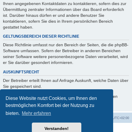
Ihnen angegebenen Kontaktdaten zu kontaktieren, sofern dies zur
Übermittlung zentraler Informationen über das Board erforderlich
ist. Darüber hinaus dürfen er und andere Benutzer Sie
kontaktieren, sofern Sie dies in Ihrem persönlichen Bereich
gestattet haben.
GELTUNGSBEREICH DIESER RICHTLINIE
Diese Richtlinie umfasst nur den Bereich der Seiten, die die phpBB-
Software umfassen. Sofern der Betreiber in anderen Bereichen
seiner Software weitere personenbezogene Daten verarbeitet, wird
er Sie darüber gesondert informieren.
AUSKUNFTSRECHT
Der Betreiber erteilt Ihnen auf Anfrage Auskunft, welche Daten über
Sie gespeichert sind.
Sie können jederzeit die Löschung bzw. Sperrung Ihrer Daten
Diese Website nutzt Cookies, um Ihnen den
verlangen. Kontaktieren Sie hierzu bitte den Betreiber.
bestmöglichen Komfort bei der Nutzung zu
bieten.
Mehr erfahren
Foren-Übersicht
Alle Cookies löschen
Alle Zeiten sind
UTC+02:00
Verstanden!
Powered by
phpBB
® Forum Software © phpBB Limited