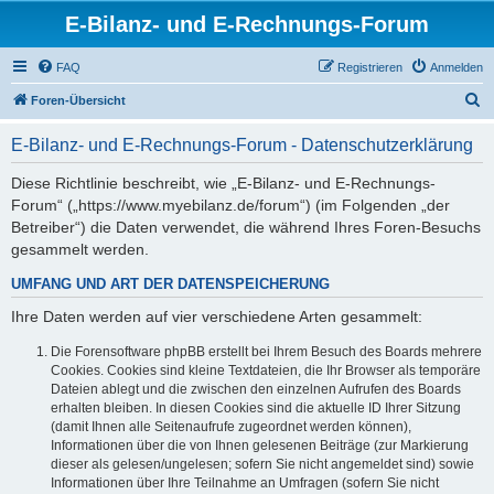
E-Bilanz- und E-Rechnungs-Forum
FAQ
Registrieren
Anmelden
S
Foren-Übersicht
u
E-Bilanz- und E-Rechnungs-Forum - Datenschutzerklärung
c
h
Diese Richtlinie beschreibt, wie „E-Bilanz- und E-Rechnungs-
Forum“ („https://www.myebilanz.de/forum“) (im Folgenden „der
e
Betreiber“) die Daten verwendet, die während Ihres Foren-Besuchs
gesammelt werden.
UMFANG UND ART DER DATENSPEICHERUNG
Ihre Daten werden auf vier verschiedene Arten gesammelt:
Die Forensoftware phpBB erstellt bei Ihrem Besuch des Boards mehrere
Cookies. Cookies sind kleine Textdateien, die Ihr Browser als temporäre
Dateien ablegt und die zwischen den einzelnen Aufrufen des Boards
erhalten bleiben. In diesen Cookies sind die aktuelle ID Ihrer Sitzung
(damit Ihnen alle Seitenaufrufe zugeordnet werden können),
Informationen über die von Ihnen gelesenen Beiträge (zur Markierung
dieser als gelesen/ungelesen; sofern Sie nicht angemeldet sind) sowie
Informationen über Ihre Teilnahme an Umfragen (sofern Sie nicht