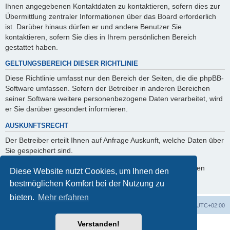
Ihnen angegebenen Kontaktdaten zu kontaktieren, sofern dies zur
Übermittlung zentraler Informationen über das Board erforderlich
ist. Darüber hinaus dürfen er und andere Benutzer Sie
kontaktieren, sofern Sie dies in Ihrem persönlichen Bereich
gestattet haben.
GELTUNGSBEREICH DIESER RICHTLINIE
Diese Richtlinie umfasst nur den Bereich der Seiten, die die phpBB-
Software umfassen. Sofern der Betreiber in anderen Bereichen
seiner Software weitere personenbezogene Daten verarbeitet, wird
er Sie darüber gesondert informieren.
AUSKUNFTSRECHT
Der Betreiber erteilt Ihnen auf Anfrage Auskunft, welche Daten über
Sie gespeichert sind.
Sie können jederzeit die Löschung bzw. Sperrung Ihrer Daten
Diese Website nutzt Cookies, um Ihnen den
verlangen. Kontaktieren Sie hierzu bitte den Betreiber.
bestmöglichen Komfort bei der Nutzung zu
bieten.
Mehr erfahren
Foren-Übersicht
Alle Cookies löschen
Alle Zeiten sind
UTC+02:00
Verstanden!
Powered by
phpBB
® Forum Software © phpBB Limited