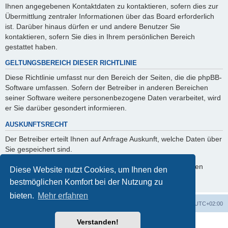
Ihnen angegebenen Kontaktdaten zu kontaktieren, sofern dies zur
Übermittlung zentraler Informationen über das Board erforderlich
ist. Darüber hinaus dürfen er und andere Benutzer Sie
kontaktieren, sofern Sie dies in Ihrem persönlichen Bereich
gestattet haben.
GELTUNGSBEREICH DIESER RICHTLINIE
Diese Richtlinie umfasst nur den Bereich der Seiten, die die phpBB-
Software umfassen. Sofern der Betreiber in anderen Bereichen
seiner Software weitere personenbezogene Daten verarbeitet, wird
er Sie darüber gesondert informieren.
AUSKUNFTSRECHT
Der Betreiber erteilt Ihnen auf Anfrage Auskunft, welche Daten über
Sie gespeichert sind.
Sie können jederzeit die Löschung bzw. Sperrung Ihrer Daten
Diese Website nutzt Cookies, um Ihnen den
verlangen. Kontaktieren Sie hierzu bitte den Betreiber.
bestmöglichen Komfort bei der Nutzung zu
bieten.
Mehr erfahren
Foren-Übersicht
Alle Cookies löschen
Alle Zeiten sind
UTC+02:00
Verstanden!
Powered by
phpBB
® Forum Software © phpBB Limited