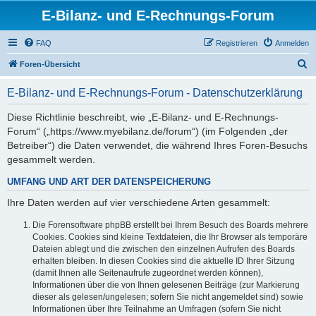
E-Bilanz- und E-Rechnungs-Forum
FAQ
Registrieren
Anmelden
S
Foren-Übersicht
u
E-Bilanz- und E-Rechnungs-Forum - Datenschutzerklärung
c
h
Diese Richtlinie beschreibt, wie „E-Bilanz- und E-Rechnungs-
Forum“ („https://www.myebilanz.de/forum“) (im Folgenden „der
e
Betreiber“) die Daten verwendet, die während Ihres Foren-Besuchs
gesammelt werden.
UMFANG UND ART DER DATENSPEICHERUNG
Ihre Daten werden auf vier verschiedene Arten gesammelt:
Die Forensoftware phpBB erstellt bei Ihrem Besuch des Boards mehrere
Cookies. Cookies sind kleine Textdateien, die Ihr Browser als temporäre
Dateien ablegt und die zwischen den einzelnen Aufrufen des Boards
erhalten bleiben. In diesen Cookies sind die aktuelle ID Ihrer Sitzung
(damit Ihnen alle Seitenaufrufe zugeordnet werden können),
Informationen über die von Ihnen gelesenen Beiträge (zur Markierung
dieser als gelesen/ungelesen; sofern Sie nicht angemeldet sind) sowie
Informationen über Ihre Teilnahme an Umfragen (sofern Sie nicht