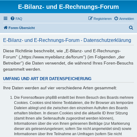
E-Bilanz- und E-Rechnungs-Forum
FAQ
Registrieren
Anmelden
S
Foren-Übersicht
u
E-Bilanz- und E-Rechnungs-Forum - Datenschutzerklärung
c
h
Diese Richtlinie beschreibt, wie „E-Bilanz- und E-Rechnungs-
Forum“ („https://www.myebilanz.de/forum“) (im Folgenden „der
e
Betreiber“) die Daten verwendet, die während Ihres Foren-Besuchs
gesammelt werden.
UMFANG UND ART DER DATENSPEICHERUNG
Ihre Daten werden auf vier verschiedene Arten gesammelt:
Die Forensoftware phpBB erstellt bei Ihrem Besuch des Boards mehrere
Cookies. Cookies sind kleine Textdateien, die Ihr Browser als temporäre
Dateien ablegt und die zwischen den einzelnen Aufrufen des Boards
erhalten bleiben. In diesen Cookies sind die aktuelle ID Ihrer Sitzung
(damit Ihnen alle Seitenaufrufe zugeordnet werden können),
Informationen über die von Ihnen gelesenen Beiträge (zur Markierung
dieser als gelesen/ungelesen; sofern Sie nicht angemeldet sind) sowie
Informationen über Ihre Teilnahme an Umfragen (sofern Sie nicht