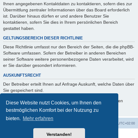
Ihnen angegebenen Kontaktdaten zu kontaktieren, sofern dies zur
Übermittlung zentraler Informationen über das Board erforderlich
ist. Darüber hinaus dürfen er und andere Benutzer Sie
kontaktieren, sofern Sie dies in Ihrem persönlichen Bereich
gestattet haben.
GELTUNGSBEREICH DIESER RICHTLINIE
Diese Richtlinie umfasst nur den Bereich der Seiten, die die phpBB-
Software umfassen. Sofern der Betreiber in anderen Bereichen
seiner Software weitere personenbezogene Daten verarbeitet, wird
er Sie darüber gesondert informieren.
AUSKUNFTSRECHT
Der Betreiber erteilt Ihnen auf Anfrage Auskunft, welche Daten über
Sie gespeichert sind.
Sie können jederzeit die Löschung bzw. Sperrung Ihrer Daten
Diese Website nutzt Cookies, um Ihnen den
verlangen. Kontaktieren Sie hierzu bitte den Betreiber.
bestmöglichen Komfort bei der Nutzung zu
bieten.
Mehr erfahren
Foren-Übersicht
Alle Cookies löschen
Alle Zeiten sind
UTC+02:00
Verstanden!
Powered by
phpBB
® Forum Software © phpBB Limited