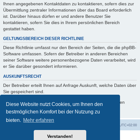
Ihnen angegebenen Kontaktdaten zu kontaktieren, sofern dies zur
Übermittlung zentraler Informationen über das Board erforderlich
ist. Darüber hinaus dürfen er und andere Benutzer Sie
kontaktieren, sofern Sie dies in Ihrem persönlichen Bereich
gestattet haben.
GELTUNGSBEREICH DIESER RICHTLINIE
Diese Richtlinie umfasst nur den Bereich der Seiten, die die phpBB-
Software umfassen. Sofern der Betreiber in anderen Bereichen
seiner Software weitere personenbezogene Daten verarbeitet, wird
er Sie darüber gesondert informieren.
AUSKUNFTSRECHT
Der Betreiber erteilt Ihnen auf Anfrage Auskunft, welche Daten über
Sie gespeichert sind.
Sie können jederzeit die Löschung bzw. Sperrung Ihrer Daten
Diese Website nutzt Cookies, um Ihnen den
verlangen. Kontaktieren Sie hierzu bitte den Betreiber.
bestmöglichen Komfort bei der Nutzung zu
bieten.
Mehr erfahren
Foren-Übersicht
Alle Cookies löschen
Alle Zeiten sind
UTC+02:00
Verstanden!
Powered by
phpBB
® Forum Software © phpBB Limited