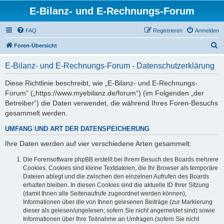
E-Bilanz- und E-Rechnungs-Forum
FAQ
Registrieren
Anmelden
S
Foren-Übersicht
u
E-Bilanz- und E-Rechnungs-Forum - Datenschutzerklärung
c
h
Diese Richtlinie beschreibt, wie „E-Bilanz- und E-Rechnungs-
Forum“ („https://www.myebilanz.de/forum“) (im Folgenden „der
e
Betreiber“) die Daten verwendet, die während Ihres Foren-Besuchs
gesammelt werden.
UMFANG UND ART DER DATENSPEICHERUNG
Ihre Daten werden auf vier verschiedene Arten gesammelt:
Die Forensoftware phpBB erstellt bei Ihrem Besuch des Boards mehrere
Cookies. Cookies sind kleine Textdateien, die Ihr Browser als temporäre
Dateien ablegt und die zwischen den einzelnen Aufrufen des Boards
erhalten bleiben. In diesen Cookies sind die aktuelle ID Ihrer Sitzung
(damit Ihnen alle Seitenaufrufe zugeordnet werden können),
Informationen über die von Ihnen gelesenen Beiträge (zur Markierung
dieser als gelesen/ungelesen; sofern Sie nicht angemeldet sind) sowie
Informationen über Ihre Teilnahme an Umfragen (sofern Sie nicht