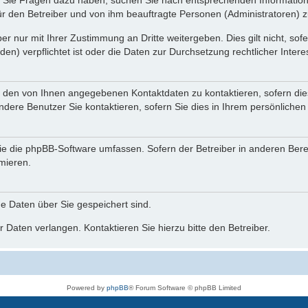
nn Sie Fragen dazu haben, suchen Sie nach entsprechenden Information
für den Betreiber und von ihm beauftragte Personen (Administratoren) z
r nur mit Ihrer Zustimmung an Dritte weitergeben. Dies gilt nicht, so
n) verpflichtet ist oder die Daten zur Durchsetzung rechtlicher Interes
r den von Ihnen angegebenen Kontaktdaten zu kontaktieren, sofern die
andere Benutzer Sie kontaktieren, sofern Sie dies in Ihrem persönlichen
, die die phpBB-Software umfassen. Sofern der Betreiber in anderen Be
rmieren.
he Daten über Sie gespeichert sind.
 Daten verlangen. Kontaktieren Sie hierzu bitte den Betreiber.
Powered by
phpBB
® Forum Software © phpBB Limited
Deutsche Übersetzung durch
phpBB.de