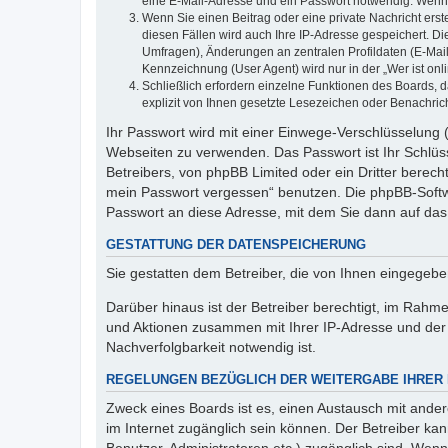
eine E-Mail-Adresse und ein Passwort notwendig. Wenn du
Wenn Sie einen Beitrag oder eine private Nachricht erst
diesen Fällen wird auch Ihre IP-Adresse gespeichert. D
Umfragen), Änderungen an zentralen Profildaten (E-Mai
Kennzeichnung (User Agent) wird nur in der „Wer ist onl
Schließlich erfordern einzelne Funktionen des Boards,
explizit von Ihnen gesetzte Lesezeichen oder Benachric
Ihr Passwort wird mit einer Einwege-Verschlüsselung (
Webseiten zu verwenden. Das Passwort ist Ihr Schlüss
Betreibers, von phpBB Limited oder ein Dritter berec
mein Passwort vergessen“ benutzen. Die phpBB-Softw
Passwort an diese Adresse, mit dem Sie dann auf das
GESTATTUNG DER DATENSPEICHERUNG
Sie gestatten dem Betreiber, die von Ihnen eingegeb
Darüber hinaus ist der Betreiber berechtigt, im Rahm
und Aktionen zusammen mit Ihrer IP-Adresse und der 
Nachverfolgbarkeit notwendig ist.
REGELUNGEN BEZÜGLICH DER WEITERGABE IHRER
Zweck eines Boards ist es, einen Austausch mit andere
im Internet zugänglich sein können. Der Betreiber kan