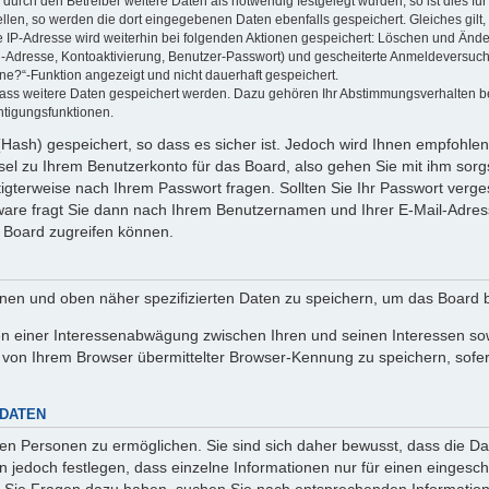
rch den Betreiber weitere Daten als notwendig festgelegt wurden, so ist dies für 
ellen, so werden die dort eingegebenen Daten ebenfalls gespeichert. Gleiches gilt
ie IP-Adresse wird weiterhin bei folgenden Aktionen gespeichert: Löschen und Änd
l-Adresse, Kontoaktivierung, Benutzer-Passwort) und gescheiterte Anmeldeversuch
ine?“-Funktion angezeigt und nicht dauerhaft gespeichert.
 dass weitere Daten gespeichert werden. Dazu gehören Ihr Abstimmungsverhalten b
htigungsfunktionen.
Hash) gespeichert, so dass es sicher ist. Jedoch wird Ihnen empfohlen,
el zu Ihrem Benutzerkonto für das Board, also gehen Sie mit ihm sorg
htigterweise nach Ihrem Passwort fragen. Sollten Sie Ihr Passwort verg
are fragt Sie dann nach Ihrem Benutzernamen und Ihrer E-Mail-Adres
 Board zugreifen können.
enen und oben näher spezifizierten Daten zu speichern, um das Board 
en einer Interessenabwägung zwischen Ihren und seinen Interessen sowi
von Ihrem Browser übermittelter Browser-Kennung zu speichern, sofer
 DATEN
n Personen zu ermöglichen. Sie sind sich daher bewusst, dass die Date
n jedoch festlegen, dass einzelne Informationen nur für einen eingeschr