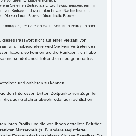
Sie vor deren Eingabe ersichtlich.
, wenn Sie einen Beitrag als Entwurf zwischenspeichern. In
ern von Beiträgen (dazu zählen Private Nachrichten und
e. Die von Ihrem Browser übermittelte Browser-
ei Umfragen, der Gelesen-Status von Ihren Beiträgen oder
 dieses Passwort nicht auf einer Vielzahl von
sam um. Insbesondere wird Sie kein Vertreter des
essen haben, so können Sie die Funktion „Ich habe
se und sendet anschließend ein neu generiertes
betreiben und anbieten zu können.
e den Interessen Dritter, Zeitpunkte von Zugriffen
n dies zur Gefahrenabwehr oder zur rechtlichen
n Ihres Profils und die von Ihnen erstellten Beiträge
änkten Nutzerkreis (z. B. andere registrierte