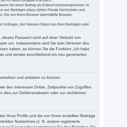
Sie vor deren Eingabe ersichtlich.
, wenn Sie einen Beitrag als Entwurf zwischenspeichern. In
ern von Beiträgen (dazu zählen Private Nachrichten und
e. Die von Ihrem Browser übermittelte Browser-
ei Umfragen, der Gelesen-Status von Ihren Beiträgen oder
 dieses Passwort nicht auf einer Vielzahl von
sam um. Insbesondere wird Sie kein Vertreter des
essen haben, so können Sie die Funktion „Ich habe
se und sendet anschließend ein neu generiertes
betreiben und anbieten zu können.
e den Interessen Dritter, Zeitpunkte von Zugriffen
n dies zur Gefahrenabwehr oder zur rechtlichen
n Ihres Profils und die von Ihnen erstellten Beiträge
änkten Nutzerkreis (z. B. andere registrierte