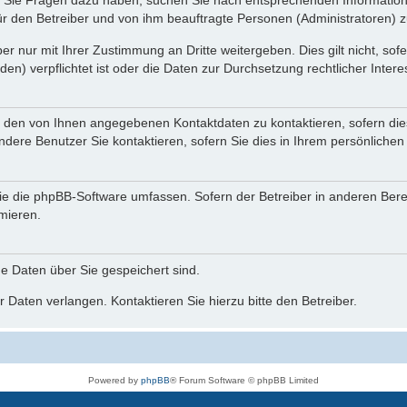
nn Sie Fragen dazu haben, suchen Sie nach entsprechenden Information
für den Betreiber und von ihm beauftragte Personen (Administratoren) z
r nur mit Ihrer Zustimmung an Dritte weitergeben. Dies gilt nicht, so
n) verpflichtet ist oder die Daten zur Durchsetzung rechtlicher Interes
r den von Ihnen angegebenen Kontaktdaten zu kontaktieren, sofern die
andere Benutzer Sie kontaktieren, sofern Sie dies in Ihrem persönlichen
, die die phpBB-Software umfassen. Sofern der Betreiber in anderen Be
rmieren.
he Daten über Sie gespeichert sind.
 Daten verlangen. Kontaktieren Sie hierzu bitte den Betreiber.
Powered by
phpBB
® Forum Software © phpBB Limited
Deutsche Übersetzung durch
phpBB.de