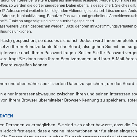
rch den Betreiber weitere Daten als notwendig festgelegt wurden, so ist dies für 
ellen, so werden die dort eingegebenen Daten ebenfalls gespeichert. Gleiches gilt
ie IP-Adresse wird weiterhin bei folgenden Aktionen gespeichert: Löschen und Änd
l-Adresse, Kontoaktivierung, Benutzer-Passwort) und gescheiterte Anmeldeversuch
ine?“-Funktion angezeigt und nicht dauerhaft gespeichert.
 dass weitere Daten gespeichert werden. Dazu gehören Ihr Abstimmungsverhalten b
htigungsfunktionen.
Hash) gespeichert, so dass es sicher ist. Jedoch wird Ihnen empfohlen,
el zu Ihrem Benutzerkonto für das Board, also gehen Sie mit ihm sorg
htigterweise nach Ihrem Passwort fragen. Sollten Sie Ihr Passwort verg
are fragt Sie dann nach Ihrem Benutzernamen und Ihrer E-Mail-Adres
 Board zugreifen können.
enen und oben näher spezifizierten Daten zu speichern, um das Board 
en einer Interessenabwägung zwischen Ihren und seinen Interessen sowi
von Ihrem Browser übermittelter Browser-Kennung zu speichern, sofer
 DATEN
n Personen zu ermöglichen. Sie sind sich daher bewusst, dass die Date
n jedoch festlegen, dass einzelne Informationen nur für einen eingeschr