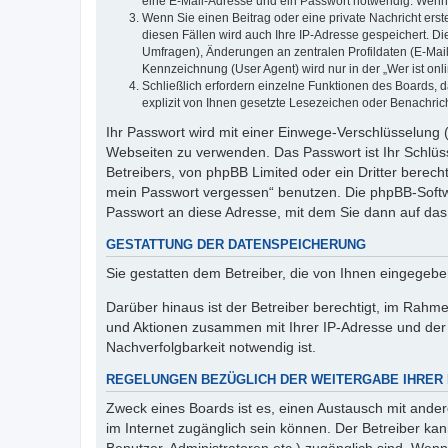
eine E-Mail-Adresse und ein Passwort notwendig. Wenn du
Wenn Sie einen Beitrag oder eine private Nachricht erst
diesen Fällen wird auch Ihre IP-Adresse gespeichert. D
Umfragen), Änderungen an zentralen Profildaten (E-Mai
Kennzeichnung (User Agent) wird nur in der „Wer ist onl
Schließlich erfordern einzelne Funktionen des Boards,
explizit von Ihnen gesetzte Lesezeichen oder Benachric
Ihr Passwort wird mit einer Einwege-Verschlüsselung (
Webseiten zu verwenden. Das Passwort ist Ihr Schlüss
Betreibers, von phpBB Limited oder ein Dritter berec
mein Passwort vergessen“ benutzen. Die phpBB-Softw
Passwort an diese Adresse, mit dem Sie dann auf das
GESTATTUNG DER DATENSPEICHERUNG
Sie gestatten dem Betreiber, die von Ihnen eingegeb
Darüber hinaus ist der Betreiber berechtigt, im Rahm
und Aktionen zusammen mit Ihrer IP-Adresse und der 
Nachverfolgbarkeit notwendig ist.
REGELUNGEN BEZÜGLICH DER WEITERGABE IHRER
Zweck eines Boards ist es, einen Austausch mit andere
im Internet zugänglich sein können. Der Betreiber kan