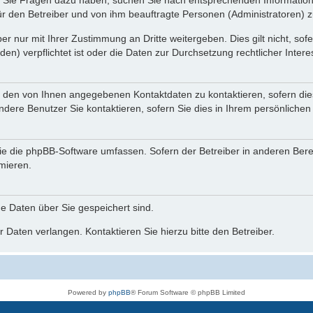
nn Sie Fragen dazu haben, suchen Sie nach entsprechenden Information
für den Betreiber und von ihm beauftragte Personen (Administratoren) z
r nur mit Ihrer Zustimmung an Dritte weitergeben. Dies gilt nicht, so
n) verpflichtet ist oder die Daten zur Durchsetzung rechtlicher Interes
r den von Ihnen angegebenen Kontaktdaten zu kontaktieren, sofern die
andere Benutzer Sie kontaktieren, sofern Sie dies in Ihrem persönlichen
, die die phpBB-Software umfassen. Sofern der Betreiber in anderen Be
rmieren.
he Daten über Sie gespeichert sind.
 Daten verlangen. Kontaktieren Sie hierzu bitte den Betreiber.
Powered by
phpBB
® Forum Software © phpBB Limited
Deutsche Übersetzung durch
phpBB.de