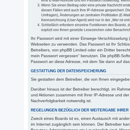
eine E-Mail-Adresse und ein Passwort notwendig. Wenn du
Wenn Sie einen Beitrag oder eine private Nachricht erst
diesen Fällen wird auch Ihre IP-Adresse gespeichert. D
Umfragen), Änderungen an zentralen Profildaten (E-Mai
Kennzeichnung (User Agent) wird nur in der „Wer ist onl
Schließlich erfordern einzelne Funktionen des Boards,
explizit von Ihnen gesetzte Lesezeichen oder Benachric
Ihr Passwort wird mit einer Einwege-Verschlüsselung (
Webseiten zu verwenden. Das Passwort ist Ihr Schlüss
Betreibers, von phpBB Limited oder ein Dritter berec
mein Passwort vergessen“ benutzen. Die phpBB-Softw
Passwort an diese Adresse, mit dem Sie dann auf das
GESTATTUNG DER DATENSPEICHERUNG
Sie gestatten dem Betreiber, die von Ihnen eingegeb
Darüber hinaus ist der Betreiber berechtigt, im Rahm
und Aktionen zusammen mit Ihrer IP-Adresse und der 
Nachverfolgbarkeit notwendig ist.
REGELUNGEN BEZÜGLICH DER WEITERGABE IHRER
Zweck eines Boards ist es, einen Austausch mit andere
im Internet zugänglich sein können. Der Betreiber kan