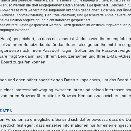
rch den Betreiber weitere Daten als notwendig festgelegt wurden, so ist dies für 
ellen, so werden die dort eingegebenen Daten ebenfalls gespeichert. Gleiches gilt
ie IP-Adresse wird weiterhin bei folgenden Aktionen gespeichert: Löschen und Änd
l-Adresse, Kontoaktivierung, Benutzer-Passwort) und gescheiterte Anmeldeversuch
ine?“-Funktion angezeigt und nicht dauerhaft gespeichert.
 dass weitere Daten gespeichert werden. Dazu gehören Ihr Abstimmungsverhalten b
htigungsfunktionen.
Hash) gespeichert, so dass es sicher ist. Jedoch wird Ihnen empfohlen,
el zu Ihrem Benutzerkonto für das Board, also gehen Sie mit ihm sorg
htigterweise nach Ihrem Passwort fragen. Sollten Sie Ihr Passwort verg
are fragt Sie dann nach Ihrem Benutzernamen und Ihrer E-Mail-Adres
 Board zugreifen können.
enen und oben näher spezifizierten Daten zu speichern, um das Board 
en einer Interessenabwägung zwischen Ihren und seinen Interessen sowi
von Ihrem Browser übermittelter Browser-Kennung zu speichern, sofer
 DATEN
n Personen zu ermöglichen. Sie sind sich daher bewusst, dass die Date
n jedoch festlegen, dass einzelne Informationen nur für einen eingeschr