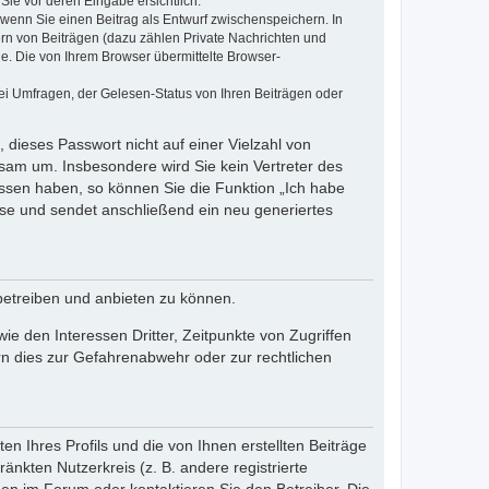
Sie vor deren Eingabe ersichtlich.
, wenn Sie einen Beitrag als Entwurf zwischenspeichern. In
ern von Beiträgen (dazu zählen Private Nachrichten und
e. Die von Ihrem Browser übermittelte Browser-
ei Umfragen, der Gelesen-Status von Ihren Beiträgen oder
 dieses Passwort nicht auf einer Vielzahl von
sam um. Insbesondere wird Sie kein Vertreter des
essen haben, so können Sie die Funktion „Ich habe
se und sendet anschließend ein neu generiertes
betreiben und anbieten zu können.
e den Interessen Dritter, Zeitpunkte von Zugriffen
n dies zur Gefahrenabwehr oder zur rechtlichen
n Ihres Profils und die von Ihnen erstellten Beiträge
änkten Nutzerkreis (z. B. andere registrierte