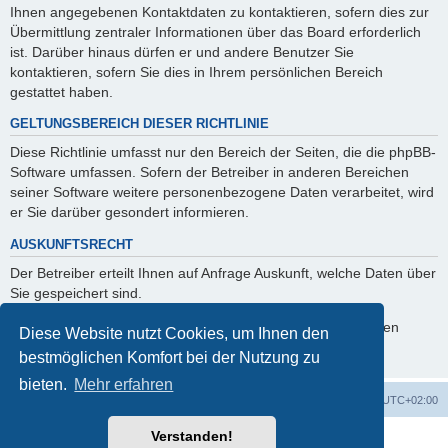
Ihnen angegebenen Kontaktdaten zu kontaktieren, sofern dies zur
Übermittlung zentraler Informationen über das Board erforderlich
ist. Darüber hinaus dürfen er und andere Benutzer Sie
kontaktieren, sofern Sie dies in Ihrem persönlichen Bereich
gestattet haben.
GELTUNGSBEREICH DIESER RICHTLINIE
Diese Richtlinie umfasst nur den Bereich der Seiten, die die phpBB-
Software umfassen. Sofern der Betreiber in anderen Bereichen
seiner Software weitere personenbezogene Daten verarbeitet, wird
er Sie darüber gesondert informieren.
AUSKUNFTSRECHT
Der Betreiber erteilt Ihnen auf Anfrage Auskunft, welche Daten über
Sie gespeichert sind.
Sie können jederzeit die Löschung bzw. Sperrung Ihrer Daten
Diese Website nutzt Cookies, um Ihnen den
verlangen. Kontaktieren Sie hierzu bitte den Betreiber.
bestmöglichen Komfort bei der Nutzung zu
bieten.
Mehr erfahren
Foren-Übersicht
Alle Cookies löschen
Alle Zeiten sind
UTC+02:00
Verstanden!
Powered by
phpBB
® Forum Software © phpBB Limited