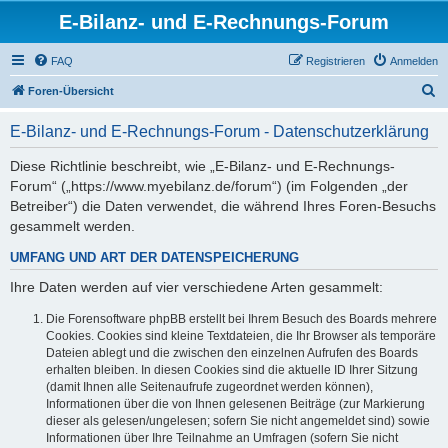
E-Bilanz- und E-Rechnungs-Forum
FAQ
Registrieren
Anmelden
S
Foren-Übersicht
u
E-Bilanz- und E-Rechnungs-Forum - Datenschutzerklärung
c
h
Diese Richtlinie beschreibt, wie „E-Bilanz- und E-Rechnungs-
Forum“ („https://www.myebilanz.de/forum“) (im Folgenden „der
e
Betreiber“) die Daten verwendet, die während Ihres Foren-Besuchs
gesammelt werden.
UMFANG UND ART DER DATENSPEICHERUNG
Ihre Daten werden auf vier verschiedene Arten gesammelt:
Die Forensoftware phpBB erstellt bei Ihrem Besuch des Boards mehrere
Cookies. Cookies sind kleine Textdateien, die Ihr Browser als temporäre
Dateien ablegt und die zwischen den einzelnen Aufrufen des Boards
erhalten bleiben. In diesen Cookies sind die aktuelle ID Ihrer Sitzung
(damit Ihnen alle Seitenaufrufe zugeordnet werden können),
Informationen über die von Ihnen gelesenen Beiträge (zur Markierung
dieser als gelesen/ungelesen; sofern Sie nicht angemeldet sind) sowie
Informationen über Ihre Teilnahme an Umfragen (sofern Sie nicht