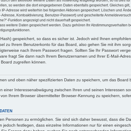
rch den Betreiber weitere Daten als notwendig festgelegt wurden, so ist dies für 
ellen, so werden die dort eingegebenen Daten ebenfalls gespeichert. Gleiches gilt
ie IP-Adresse wird weiterhin bei folgenden Aktionen gespeichert: Löschen und Änd
l-Adresse, Kontoaktivierung, Benutzer-Passwort) und gescheiterte Anmeldeversuch
ine?“-Funktion angezeigt und nicht dauerhaft gespeichert.
 dass weitere Daten gespeichert werden. Dazu gehören Ihr Abstimmungsverhalten b
htigungsfunktionen.
Hash) gespeichert, so dass es sicher ist. Jedoch wird Ihnen empfohlen,
el zu Ihrem Benutzerkonto für das Board, also gehen Sie mit ihm sorg
htigterweise nach Ihrem Passwort fragen. Sollten Sie Ihr Passwort verg
are fragt Sie dann nach Ihrem Benutzernamen und Ihrer E-Mail-Adres
 Board zugreifen können.
enen und oben näher spezifizierten Daten zu speichern, um das Board 
en einer Interessenabwägung zwischen Ihren und seinen Interessen sowi
von Ihrem Browser übermittelter Browser-Kennung zu speichern, sofer
 DATEN
n Personen zu ermöglichen. Sie sind sich daher bewusst, dass die Date
n jedoch festlegen, dass einzelne Informationen nur für einen eingeschr