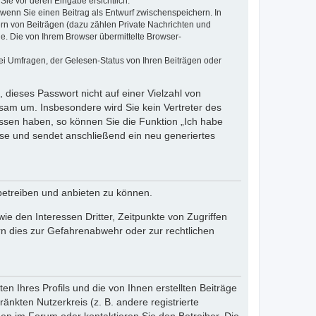
Sie vor deren Eingabe ersichtlich.
, wenn Sie einen Beitrag als Entwurf zwischenspeichern. In
ern von Beiträgen (dazu zählen Private Nachrichten und
e. Die von Ihrem Browser übermittelte Browser-
ei Umfragen, der Gelesen-Status von Ihren Beiträgen oder
 dieses Passwort nicht auf einer Vielzahl von
sam um. Insbesondere wird Sie kein Vertreter des
essen haben, so können Sie die Funktion „Ich habe
se und sendet anschließend ein neu generiertes
betreiben und anbieten zu können.
e den Interessen Dritter, Zeitpunkte von Zugriffen
n dies zur Gefahrenabwehr oder zur rechtlichen
n Ihres Profils und die von Ihnen erstellten Beiträge
änkten Nutzerkreis (z. B. andere registrierte