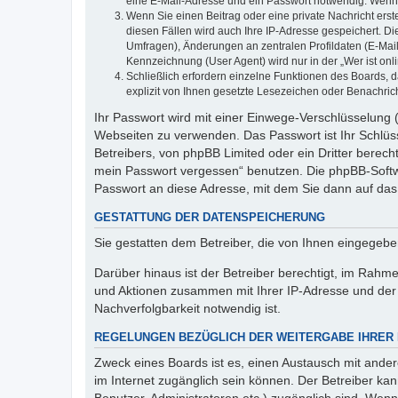
eine E-Mail-Adresse und ein Passwort notwendig. Wenn du
Wenn Sie einen Beitrag oder eine private Nachricht erst
diesen Fällen wird auch Ihre IP-Adresse gespeichert. D
Umfragen), Änderungen an zentralen Profildaten (E-Mai
Kennzeichnung (User Agent) wird nur in der „Wer ist onl
Schließlich erfordern einzelne Funktionen des Boards,
explizit von Ihnen gesetzte Lesezeichen oder Benachric
Ihr Passwort wird mit einer Einwege-Verschlüsselung (
Webseiten zu verwenden. Das Passwort ist Ihr Schlüss
Betreibers, von phpBB Limited oder ein Dritter berec
mein Passwort vergessen“ benutzen. Die phpBB-Softw
Passwort an diese Adresse, mit dem Sie dann auf das
GESTATTUNG DER DATENSPEICHERUNG
Sie gestatten dem Betreiber, die von Ihnen eingegeb
Darüber hinaus ist der Betreiber berechtigt, im Rahm
und Aktionen zusammen mit Ihrer IP-Adresse und der 
Nachverfolgbarkeit notwendig ist.
REGELUNGEN BEZÜGLICH DER WEITERGABE IHRER
Zweck eines Boards ist es, einen Austausch mit andere
im Internet zugänglich sein können. Der Betreiber kan