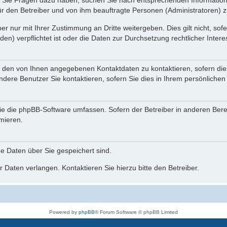
nn Sie Fragen dazu haben, suchen Sie nach entsprechenden Information
für den Betreiber und von ihm beauftragte Personen (Administratoren) z
r nur mit Ihrer Zustimmung an Dritte weitergeben. Dies gilt nicht, so
n) verpflichtet ist oder die Daten zur Durchsetzung rechtlicher Interes
r den von Ihnen angegebenen Kontaktdaten zu kontaktieren, sofern die
andere Benutzer Sie kontaktieren, sofern Sie dies in Ihrem persönlichen
, die die phpBB-Software umfassen. Sofern der Betreiber in anderen Be
rmieren.
he Daten über Sie gespeichert sind.
 Daten verlangen. Kontaktieren Sie hierzu bitte den Betreiber.
Powered by
phpBB
® Forum Software © phpBB Limited
Deutsche Übersetzung durch
phpBB.de