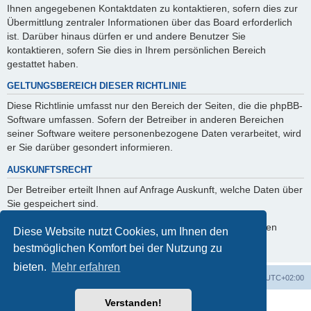
Ihnen angegebenen Kontaktdaten zu kontaktieren, sofern dies zur
Übermittlung zentraler Informationen über das Board erforderlich
ist. Darüber hinaus dürfen er und andere Benutzer Sie
kontaktieren, sofern Sie dies in Ihrem persönlichen Bereich
gestattet haben.
GELTUNGSBEREICH DIESER RICHTLINIE
Diese Richtlinie umfasst nur den Bereich der Seiten, die die phpBB-
Software umfassen. Sofern der Betreiber in anderen Bereichen
seiner Software weitere personenbezogene Daten verarbeitet, wird
er Sie darüber gesondert informieren.
AUSKUNFTSRECHT
Der Betreiber erteilt Ihnen auf Anfrage Auskunft, welche Daten über
Sie gespeichert sind.
Sie können jederzeit die Löschung bzw. Sperrung Ihrer Daten
Diese Website nutzt Cookies, um Ihnen den
verlangen. Kontaktieren Sie hierzu bitte den Betreiber.
bestmöglichen Komfort bei der Nutzung zu
bieten.
Mehr erfahren
Foren-Übersicht
Alle Cookies löschen
Alle Zeiten sind
UTC+02:00
Verstanden!
Powered by
phpBB
® Forum Software © phpBB Limited