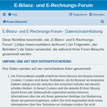
E-Bilanz- und E-Rechnungs-Forum
FAQ
Registrieren
Anmelden
S
Foren-Übersicht
u
E-Bilanz- und E-Rechnungs-Forum - Datenschutzerklärung
c
h
Diese Richtlinie beschreibt, wie „E-Bilanz- und E-Rechnungs-
Forum“ („https://www.myebilanz.de/forum“) (im Folgenden „der
e
Betreiber“) die Daten verwendet, die während Ihres Foren-Besuchs
gesammelt werden.
UMFANG UND ART DER DATENSPEICHERUNG
Ihre Daten werden auf vier verschiedene Arten gesammelt:
Die Forensoftware phpBB erstellt bei Ihrem Besuch des Boards mehrere
Cookies. Cookies sind kleine Textdateien, die Ihr Browser als temporäre
Dateien ablegt und die zwischen den einzelnen Aufrufen des Boards
erhalten bleiben. In diesen Cookies sind die aktuelle ID Ihrer Sitzung
(damit Ihnen alle Seitenaufrufe zugeordnet werden können),
Informationen über die von Ihnen gelesenen Beiträge (zur Markierung
dieser als gelesen/ungelesen; sofern Sie nicht angemeldet sind) sowie
Informationen über Ihre Teilnahme an Umfragen (sofern Sie nicht