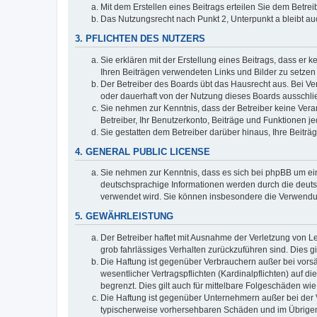
Mit dem Erstellen eines Beitrags erteilen Sie dem Betre
Das Nutzungsrecht nach Punkt 2, Unterpunkt a bleibt 
3. PFLICHTEN DES NUTZERS
Sie erklären mit der Erstellung eines Beitrags, dass er 
Ihren Beiträgen verwendeten Links und Bilder zu setze
Der Betreiber des Boards übt das Hausrecht aus. Bei V
oder dauerhaft von der Nutzung dieses Boards ausschlie
Sie nehmen zur Kenntnis, dass der Betreiber keine Verant
Betreiber, Ihr Benutzerkonto, Beiträge und Funktionen je
Sie gestatten dem Betreiber darüber hinaus, Ihre Beitr
4. GENERAL PUBLIC LICENSE
Sie nehmen zur Kenntnis, dass es sich bei phpBB um ein
deutschsprachige Informationen werden durch die deuts
verwendet wird. Sie können insbesondere die Verwendun
5. GEWÄHRLEISTUNG
Der Betreiber haftet mit Ausnahme der Verletzung von Le
grob fahrlässiges Verhalten zurückzuführen sind. Dies 
Die Haftung ist gegenüber Verbrauchern außer bei vors
wesentlicher Vertragspflichten (Kardinalpflichten) auf
begrenzt. Dies gilt auch für mittelbare Folgeschäden 
Die Haftung ist gegenüber Unternehmern außer bei der V
typischerweise vorhersehbaren Schäden und im Übrigen 