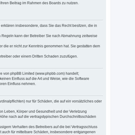
t, Ihren Beitrag im Rahmen des Boards zu nutzen.
e erklären insbesondere, dass Sie das Recht besitzen, die in
en Regeln kann der Betreiber Sie nach Abmahnung zeitweise
oder die er nicht zur Kenntnis genommen hat. Sie gestatten dem
Betreiber oder einem Dritten Schaden zuzufügen.
ware von phpBB Limited (www.phpbb.com) handelt;
inen Einfluss auf die Art und Weise, wie die Software
oren Einfluss nehmen.
inalpflichten) nur für Schäden, die auf ein vorsätzliches oder
von Leben, Körper und Gesundheit und der Verletzung
r Höhe nach auf die vertragstypischen Durchschnittsschäden
sigem Verhalten des Betreibers auf die bei Vertragsschluss
lt auch für mittelbare Schäden, insbesondere entgangenen