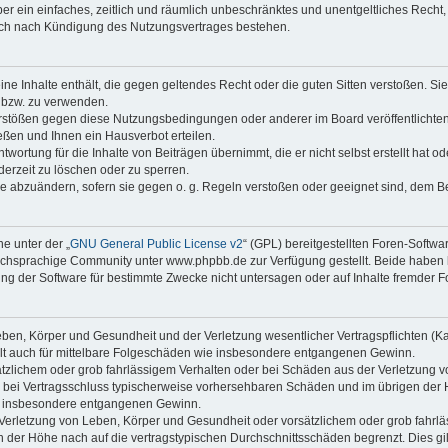
iber ein einfaches, zeitlich und räumlich unbeschränktes und unentgeltliches Rech
auch nach Kündigung des Nutzungsvertrages bestehen.
keine Inhalte enthält, die gegen geltendes Recht oder die guten Sitten verstoßen. Si
n bzw. zu verwenden.
erstößen gegen diese Nutzungsbedingungen oder anderer im Board veröffentlicht
ßen und Ihnen ein Hausverbot erteilen.
wortung für die Inhalte von Beiträgen übernimmt, die er nicht selbst erstellt hat 
derzeit zu löschen oder zu sperren.
äge abzuändern, sofern sie gegen o. g. Regeln verstoßen oder geeignet sind, dem 
e unter der „
GNU General Public License v2
“ (GPL) bereitgestellten Foren-Soft
chsprachige Community unter www.phpbb.de zur Verfügung gestellt. Beide haben ke
g der Software für bestimmte Zwecke nicht untersagen oder auf Inhalte fremder F
ben, Körper und Gesundheit und der Verletzung wesentlicher Vertragspflichten (Kard
gilt auch für mittelbare Folgeschäden wie insbesondere entgangenen Gewinn.
ätzlichem oder grob fahrlässigem Verhalten oder bei Schäden aus der Verletzung 
 die bei Vertragsschluss typischerweise vorhersehbaren Schäden und im übrigen de
wie insbesondere entgangenen Gewinn.
erletzung von Leben, Körper und Gesundheit oder vorsätzlichem oder grob fahrläs
der Höhe nach auf die vertragstypischen Durchschnittsschäden begrenzt. Dies gi