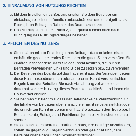
2. EINRÄUMUNG VON NUTZUNGSRECHTEN
Mit dem Erstellen eines Beitrags erteilen Sie dem Betreiber ein
einfaches, zeitlich und räumlich unbeschränktes und unentgeltliches
Recht, Ihren Beitrag im Rahmen des Boards zu nutzen.
Das Nutzungsrecht nach Punkt 2, Unterpunkt a bleibt auch nach
Kündigung des Nutzungsvertrages bestehen.
3. PFLICHTEN DES NUTZERS
Sie erklären mit der Erstellung eines Beitrags, dass er keine Inhalte
enthält, die gegen geltendes Recht oder die guten Sitten verstoßen. Sie
erklären insbesondere, dass Sie das Recht besitzen, die in Ihren
Beiträgen verwendeten Links und Bilder zu setzen bzw. zu verwenden.
Der Betreiber des Boards übt das Hausrecht aus. Bei Verstößen gegen
diese Nutzungsbedingungen oder anderer im Board veröffentlichten
Regeln kann der Betreiber Sie nach Abmahnung zeitweise oder
dauerhaft von der Nutzung dieses Boards ausschließen und Ihnen ein
Hausverbot erteilen.
Sie nehmen zur Kenntnis, dass der Betreiber keine Verantwortung für
die Inhalte von Beiträgen übernimmt, die er nicht selbst erstellt hat oder
die er nicht zur Kenntnis genommen hat. Sie gestatten dem Betreiber, Ihr
Benutzerkonto, Beiträge und Funktionen jederzeit zu löschen oder zu
sperren.
Sie gestatten dem Betreiber darüber hinaus, Ihre Beiträge abzuändern,
sofern sie gegen o. g. Regeln verstoßen oder geeignet sind, dem
Betreiber oder einem Dritten Schaden zuzufügen.