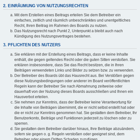
2. EINRÄUMUNG VON NUTZUNGSRECHTEN
Mit dem Erstellen eines Beitrags erteilen Sie dem Betreiber ein
einfaches, zeitlich und räumlich unbeschränktes und unentgeltliches
Recht, Ihren Beitrag im Rahmen des Boards zu nutzen.
Das Nutzungsrecht nach Punkt 2, Unterpunkt a bleibt auch nach
Kündigung des Nutzungsvertrages bestehen.
3. PFLICHTEN DES NUTZERS
Sie erklären mit der Erstellung eines Beitrags, dass er keine Inhalte
enthält, die gegen geltendes Recht oder die guten Sitten verstoßen. Sie
erklären insbesondere, dass Sie das Recht besitzen, die in Ihren
Beiträgen verwendeten Links und Bilder zu setzen bzw. zu verwenden.
Der Betreiber des Boards übt das Hausrecht aus. Bei Verstößen gegen
diese Nutzungsbedingungen oder anderer im Board veröffentlichten
Regeln kann der Betreiber Sie nach Abmahnung zeitweise oder
dauerhaft von der Nutzung dieses Boards ausschließen und Ihnen ein
Hausverbot erteilen.
Sie nehmen zur Kenntnis, dass der Betreiber keine Verantwortung für
die Inhalte von Beiträgen übernimmt, die er nicht selbst erstellt hat oder
die er nicht zur Kenntnis genommen hat. Sie gestatten dem Betreiber, Ihr
Benutzerkonto, Beiträge und Funktionen jederzeit zu löschen oder zu
sperren.
Sie gestatten dem Betreiber darüber hinaus, Ihre Beiträge abzuändern,
sofern sie gegen o. g. Regeln verstoßen oder geeignet sind, dem
Betreiber oder einem Dritten Schaden zuzufügen.