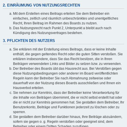
2. EINRÄUMUNG VON NUTZUNGSRECHTEN
Mit dem Erstellen eines Beitrags erteilen Sie dem Betreiber ein
einfaches, zeitlich und räumlich unbeschränktes und unentgeltliches
Recht, Ihren Beitrag im Rahmen des Boards zu nutzen.
Das Nutzungsrecht nach Punkt 2, Unterpunkt a bleibt auch nach
Kündigung des Nutzungsvertrages bestehen.
3. PFLICHTEN DES NUTZERS
Sie erklären mit der Erstellung eines Beitrags, dass er keine Inhalte
enthält, die gegen geltendes Recht oder die guten Sitten verstoßen. Sie
erklären insbesondere, dass Sie das Recht besitzen, die in Ihren
Beiträgen verwendeten Links und Bilder zu setzen bzw. zu verwenden.
Der Betreiber des Boards übt das Hausrecht aus. Bei Verstößen gegen
diese Nutzungsbedingungen oder anderer im Board veröffentlichten
Regeln kann der Betreiber Sie nach Abmahnung zeitweise oder
dauerhaft von der Nutzung dieses Boards ausschließen und Ihnen ein
Hausverbot erteilen.
Sie nehmen zur Kenntnis, dass der Betreiber keine Verantwortung für
die Inhalte von Beiträgen übernimmt, die er nicht selbst erstellt hat oder
die er nicht zur Kenntnis genommen hat. Sie gestatten dem Betreiber, Ihr
Benutzerkonto, Beiträge und Funktionen jederzeit zu löschen oder zu
sperren.
Sie gestatten dem Betreiber darüber hinaus, Ihre Beiträge abzuändern,
sofern sie gegen o. g. Regeln verstoßen oder geeignet sind, dem
Betreiber oder einem Dritten Schaden zuzufügen.