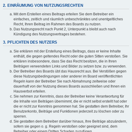
2. EINRÄUMUNG VON NUTZUNGSRECHTEN
Mit dem Erstellen eines Beitrags erteilen Sie dem Betreiber ein
einfaches, zeitlich und räumlich unbeschränktes und unentgeltliches
Recht, Ihren Beitrag im Rahmen des Boards zu nutzen.
Das Nutzungsrecht nach Punkt 2, Unterpunkt a bleibt auch nach
Kündigung des Nutzungsvertrages bestehen.
3. PFLICHTEN DES NUTZERS
Sie erklären mit der Erstellung eines Beitrags, dass er keine Inhalte
enthält, die gegen geltendes Recht oder die guten Sitten verstoßen. Sie
erklären insbesondere, dass Sie das Recht besitzen, die in Ihren
Beiträgen verwendeten Links und Bilder zu setzen bzw. zu verwenden.
Der Betreiber des Boards übt das Hausrecht aus. Bei Verstößen gegen
diese Nutzungsbedingungen oder anderer im Board veröffentlichten
Regeln kann der Betreiber Sie nach Abmahnung zeitweise oder
dauerhaft von der Nutzung dieses Boards ausschließen und Ihnen ein
Hausverbot erteilen.
Sie nehmen zur Kenntnis, dass der Betreiber keine Verantwortung für
die Inhalte von Beiträgen übernimmt, die er nicht selbst erstellt hat oder
die er nicht zur Kenntnis genommen hat. Sie gestatten dem Betreiber, Ihr
Benutzerkonto, Beiträge und Funktionen jederzeit zu löschen oder zu
sperren.
Sie gestatten dem Betreiber darüber hinaus, Ihre Beiträge abzuändern,
sofern sie gegen o. g. Regeln verstoßen oder geeignet sind, dem
Betreiber oder einem Dritten Schaden zuzufügen.