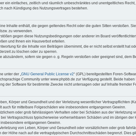
iber ein einfaches, zeitlich und räumlich unbeschränktes und unentgeltliches Rech
auch nach Kündigung des Nutzungsvertrages bestehen.
keine Inhalte enthält, die gegen geltendes Recht oder die guten Sitten verstoßen. Si
n bzw. zu verwenden.
erstößen gegen diese Nutzungsbedingungen oder anderer im Board veröffentlicht
ßen und Ihnen ein Hausverbot erteilen.
wortung für die Inhalte von Beiträgen übernimmt, die er nicht selbst erstellt hat 
derzeit zu löschen oder zu sperren.
äge abzuändern, sofern sie gegen o. g. Regeln verstoßen oder geeignet sind, dem 
e unter der „
GNU General Public License v2
“ (GPL) bereitgestellten Foren-Soft
chsprachige Community unter www.phpbb.de zur Verfügung gestellt. Beide haben ke
g der Software für bestimmte Zwecke nicht untersagen oder auf Inhalte fremder F
ben, Körper und Gesundheit und der Verletzung wesentlicher Vertragspflichten (Kard
gilt auch für mittelbare Folgeschäden wie insbesondere entgangenen Gewinn.
ätzlichem oder grob fahrlässigem Verhalten oder bei Schäden aus der Verletzung 
 die bei Vertragsschluss typischerweise vorhersehbaren Schäden und im übrigen de
wie insbesondere entgangenen Gewinn.
erletzung von Leben, Körper und Gesundheit oder vorsätzlichem oder grob fahrläs
der Höhe nach auf die vertragstypischen Durchschnittsschäden begrenzt. Dies gi