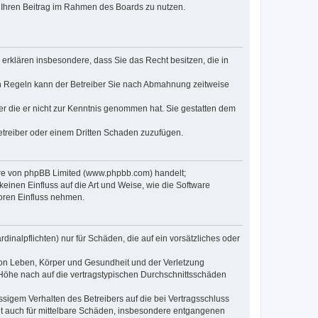
t, Ihren Beitrag im Rahmen des Boards zu nutzen.
e erklären insbesondere, dass Sie das Recht besitzen, die in
en Regeln kann der Betreiber Sie nach Abmahnung zeitweise
oder die er nicht zur Kenntnis genommen hat. Sie gestatten dem
Betreiber oder einem Dritten Schaden zuzufügen.
ware von phpBB Limited (www.phpbb.com) handelt;
inen Einfluss auf die Art und Weise, wie die Software
oren Einfluss nehmen.
inalpflichten) nur für Schäden, die auf ein vorsätzliches oder
von Leben, Körper und Gesundheit und der Verletzung
r Höhe nach auf die vertragstypischen Durchschnittsschäden
sigem Verhalten des Betreibers auf die bei Vertragsschluss
lt auch für mittelbare Schäden, insbesondere entgangenen