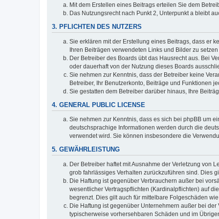
Mit dem Erstellen eines Beitrags erteilen Sie dem Betre
Das Nutzungsrecht nach Punkt 2, Unterpunkt a bleibt 
3. PFLICHTEN DES NUTZERS
Sie erklären mit der Erstellung eines Beitrags, dass er 
Ihren Beiträgen verwendeten Links und Bilder zu setze
Der Betreiber des Boards übt das Hausrecht aus. Bei V
oder dauerhaft von der Nutzung dieses Boards ausschlie
Sie nehmen zur Kenntnis, dass der Betreiber keine Verant
Betreiber, Ihr Benutzerkonto, Beiträge und Funktionen je
Sie gestatten dem Betreiber darüber hinaus, Ihre Beitr
4. GENERAL PUBLIC LICENSE
Sie nehmen zur Kenntnis, dass es sich bei phpBB um ein
deutschsprachige Informationen werden durch die deuts
verwendet wird. Sie können insbesondere die Verwendun
5. GEWÄHRLEISTUNG
Der Betreiber haftet mit Ausnahme der Verletzung von Le
grob fahrlässiges Verhalten zurückzuführen sind. Dies 
Die Haftung ist gegenüber Verbrauchern außer bei vors
wesentlicher Vertragspflichten (Kardinalpflichten) auf
begrenzt. Dies gilt auch für mittelbare Folgeschäden 
Die Haftung ist gegenüber Unternehmern außer bei der V
typischerweise vorhersehbaren Schäden und im Übrigen 