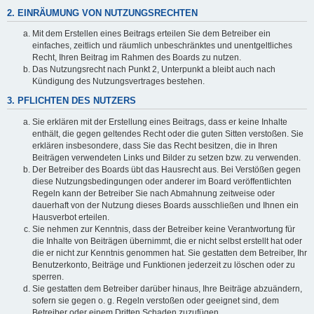
2. EINRÄUMUNG VON NUTZUNGSRECHTEN
Mit dem Erstellen eines Beitrags erteilen Sie dem Betreiber ein
einfaches, zeitlich und räumlich unbeschränktes und unentgeltliches
Recht, Ihren Beitrag im Rahmen des Boards zu nutzen.
Das Nutzungsrecht nach Punkt 2, Unterpunkt a bleibt auch nach
Kündigung des Nutzungsvertrages bestehen.
3. PFLICHTEN DES NUTZERS
Sie erklären mit der Erstellung eines Beitrags, dass er keine Inhalte
enthält, die gegen geltendes Recht oder die guten Sitten verstoßen. Sie
erklären insbesondere, dass Sie das Recht besitzen, die in Ihren
Beiträgen verwendeten Links und Bilder zu setzen bzw. zu verwenden.
Der Betreiber des Boards übt das Hausrecht aus. Bei Verstößen gegen
diese Nutzungsbedingungen oder anderer im Board veröffentlichten
Regeln kann der Betreiber Sie nach Abmahnung zeitweise oder
dauerhaft von der Nutzung dieses Boards ausschließen und Ihnen ein
Hausverbot erteilen.
Sie nehmen zur Kenntnis, dass der Betreiber keine Verantwortung für
die Inhalte von Beiträgen übernimmt, die er nicht selbst erstellt hat oder
die er nicht zur Kenntnis genommen hat. Sie gestatten dem Betreiber, Ihr
Benutzerkonto, Beiträge und Funktionen jederzeit zu löschen oder zu
sperren.
Sie gestatten dem Betreiber darüber hinaus, Ihre Beiträge abzuändern,
sofern sie gegen o. g. Regeln verstoßen oder geeignet sind, dem
Betreiber oder einem Dritten Schaden zuzufügen.