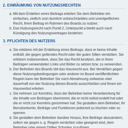
2. EINRÄUMUNG VON NUTZUNGSRECHTEN
Mit dem Erstellen eines Beitrags erteilen Sie dem Betreiber ein
einfaches, zeitlich und räumlich unbeschränktes und unentgeltliches
Recht, Ihren Beitrag im Rahmen des Boards zu nutzen.
Das Nutzungsrecht nach Punkt 2, Unterpunkt a bleibt auch nach
Kündigung des Nutzungsvertrages bestehen.
3. PFLICHTEN DES NUTZERS
Sie erklären mit der Erstellung eines Beitrags, dass er keine Inhalte
enthält, die gegen geltendes Recht oder die guten Sitten verstoßen. Sie
erklären insbesondere, dass Sie das Recht besitzen, die in Ihren
Beiträgen verwendeten Links und Bilder zu setzen bzw. zu verwenden.
Der Betreiber des Boards übt das Hausrecht aus. Bei Verstößen gegen
diese Nutzungsbedingungen oder anderer im Board veröffentlichten
Regeln kann der Betreiber Sie nach Abmahnung zeitweise oder
dauerhaft von der Nutzung dieses Boards ausschließen und Ihnen ein
Hausverbot erteilen.
Sie nehmen zur Kenntnis, dass der Betreiber keine Verantwortung für
die Inhalte von Beiträgen übernimmt, die er nicht selbst erstellt hat oder
die er nicht zur Kenntnis genommen hat. Sie gestatten dem Betreiber, Ihr
Benutzerkonto, Beiträge und Funktionen jederzeit zu löschen oder zu
sperren.
Sie gestatten dem Betreiber darüber hinaus, Ihre Beiträge abzuändern,
sofern sie gegen o. g. Regeln verstoßen oder geeignet sind, dem
Betreiber oder einem Dritten Schaden zuzufügen.