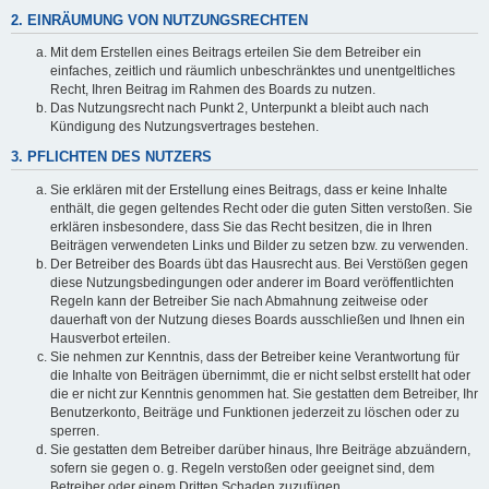
2. EINRÄUMUNG VON NUTZUNGSRECHTEN
Mit dem Erstellen eines Beitrags erteilen Sie dem Betreiber ein
einfaches, zeitlich und räumlich unbeschränktes und unentgeltliches
Recht, Ihren Beitrag im Rahmen des Boards zu nutzen.
Das Nutzungsrecht nach Punkt 2, Unterpunkt a bleibt auch nach
Kündigung des Nutzungsvertrages bestehen.
3. PFLICHTEN DES NUTZERS
Sie erklären mit der Erstellung eines Beitrags, dass er keine Inhalte
enthält, die gegen geltendes Recht oder die guten Sitten verstoßen. Sie
erklären insbesondere, dass Sie das Recht besitzen, die in Ihren
Beiträgen verwendeten Links und Bilder zu setzen bzw. zu verwenden.
Der Betreiber des Boards übt das Hausrecht aus. Bei Verstößen gegen
diese Nutzungsbedingungen oder anderer im Board veröffentlichten
Regeln kann der Betreiber Sie nach Abmahnung zeitweise oder
dauerhaft von der Nutzung dieses Boards ausschließen und Ihnen ein
Hausverbot erteilen.
Sie nehmen zur Kenntnis, dass der Betreiber keine Verantwortung für
die Inhalte von Beiträgen übernimmt, die er nicht selbst erstellt hat oder
die er nicht zur Kenntnis genommen hat. Sie gestatten dem Betreiber, Ihr
Benutzerkonto, Beiträge und Funktionen jederzeit zu löschen oder zu
sperren.
Sie gestatten dem Betreiber darüber hinaus, Ihre Beiträge abzuändern,
sofern sie gegen o. g. Regeln verstoßen oder geeignet sind, dem
Betreiber oder einem Dritten Schaden zuzufügen.