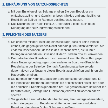
2. EINRÄUMUNG VON NUTZUNGSRECHTEN
Mit dem Erstellen eines Beitrags erteilen Sie dem Betreiber ein
einfaches, zeitlich und räumlich unbeschränktes und unentgeltliches
Recht, Ihren Beitrag im Rahmen des Boards zu nutzen.
Das Nutzungsrecht nach Punkt 2, Unterpunkt a bleibt auch nach
Kündigung des Nutzungsvertrages bestehen.
3. PFLICHTEN DES NUTZERS
Sie erklären mit der Erstellung eines Beitrags, dass er keine Inhalte
enthält, die gegen geltendes Recht oder die guten Sitten verstoßen. Sie
erklären insbesondere, dass Sie das Recht besitzen, die in Ihren
Beiträgen verwendeten Links und Bilder zu setzen bzw. zu verwenden.
Der Betreiber des Boards übt das Hausrecht aus. Bei Verstößen gegen
diese Nutzungsbedingungen oder anderer im Board veröffentlichten
Regeln kann der Betreiber Sie nach Abmahnung zeitweise oder
dauerhaft von der Nutzung dieses Boards ausschließen und Ihnen ein
Hausverbot erteilen.
Sie nehmen zur Kenntnis, dass der Betreiber keine Verantwortung für
die Inhalte von Beiträgen übernimmt, die er nicht selbst erstellt hat oder
die er nicht zur Kenntnis genommen hat. Sie gestatten dem Betreiber, Ihr
Benutzerkonto, Beiträge und Funktionen jederzeit zu löschen oder zu
sperren.
Sie gestatten dem Betreiber darüber hinaus, Ihre Beiträge abzuändern,
sofern sie gegen o. g. Regeln verstoßen oder geeignet sind, dem
Betreiber oder einem Dritten Schaden zuzufügen.