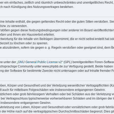
iber ein einfaches, zeitlich und räumlich unbeschränktes und unentgeltliches Rech
auch nach Kündigung des Nutzungsvertrages bestehen.
keine Inhalte enthält, die gegen geltendes Recht oder die guten Sitten verstoßen. Si
n bzw. zu verwenden.
erstößen gegen diese Nutzungsbedingungen oder anderer im Board veröffentlicht
ßen und Ihnen ein Hausverbot erteilen.
wortung für die Inhalte von Beiträgen übernimmt, die er nicht selbst erstellt hat 
derzeit zu löschen oder zu sperren.
äge abzuändern, sofern sie gegen o. g. Regeln verstoßen oder geeignet sind, dem 
e unter der „
GNU General Public License v2
“ (GPL) bereitgestellten Foren-Soft
chsprachige Community unter www.phpbb.de zur Verfügung gestellt. Beide haben ke
g der Software für bestimmte Zwecke nicht untersagen oder auf Inhalte fremder F
ben, Körper und Gesundheit und der Verletzung wesentlicher Vertragspflichten (Kard
gilt auch für mittelbare Folgeschäden wie insbesondere entgangenen Gewinn.
ätzlichem oder grob fahrlässigem Verhalten oder bei Schäden aus der Verletzung 
 die bei Vertragsschluss typischerweise vorhersehbaren Schäden und im übrigen de
wie insbesondere entgangenen Gewinn.
erletzung von Leben, Körper und Gesundheit oder vorsätzlichem oder grob fahrläs
der Höhe nach auf die vertragstypischen Durchschnittsschäden begrenzt. Dies gi