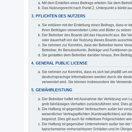
Mit dem Erstellen eines Beitrags erteilen Sie dem Betre
Das Nutzungsrecht nach Punkt 2, Unterpunkt a bleibt 
3. PFLICHTEN DES NUTZERS
Sie erklären mit der Erstellung eines Beitrags, dass er 
Ihren Beiträgen verwendeten Links und Bilder zu setze
Der Betreiber des Boards übt das Hausrecht aus. Bei V
oder dauerhaft von der Nutzung dieses Boards ausschlie
Sie nehmen zur Kenntnis, dass der Betreiber keine Verant
Betreiber, Ihr Benutzerkonto, Beiträge und Funktionen je
Sie gestatten dem Betreiber darüber hinaus, Ihre Beitr
4. GENERAL PUBLIC LICENSE
Sie nehmen zur Kenntnis, dass es sich bei phpBB um ein
deutschsprachige Informationen werden durch die deuts
verwendet wird. Sie können insbesondere die Verwendun
5. GEWÄHRLEISTUNG
Der Betreiber haftet mit Ausnahme der Verletzung von Le
grob fahrlässiges Verhalten zurückzuführen sind. Dies 
Die Haftung ist gegenüber Verbrauchern außer bei vors
wesentlicher Vertragspflichten (Kardinalpflichten) auf
begrenzt. Dies gilt auch für mittelbare Folgeschäden 
Die Haftung ist gegenüber Unternehmern außer bei der V
typischerweise vorhersehbaren Schäden und im Übrigen 