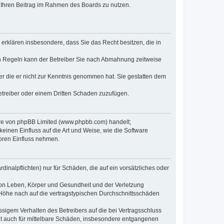
t, Ihren Beitrag im Rahmen des Boards zu nutzen.
e erklären insbesondere, dass Sie das Recht besitzen, die in
en Regeln kann der Betreiber Sie nach Abmahnung zeitweise
oder die er nicht zur Kenntnis genommen hat. Sie gestatten dem
Betreiber oder einem Dritten Schaden zuzufügen.
ware von phpBB Limited (www.phpbb.com) handelt;
inen Einfluss auf die Art und Weise, wie die Software
oren Einfluss nehmen.
inalpflichten) nur für Schäden, die auf ein vorsätzliches oder
von Leben, Körper und Gesundheit und der Verletzung
r Höhe nach auf die vertragstypischen Durchschnittsschäden
sigem Verhalten des Betreibers auf die bei Vertragsschluss
lt auch für mittelbare Schäden, insbesondere entgangenen