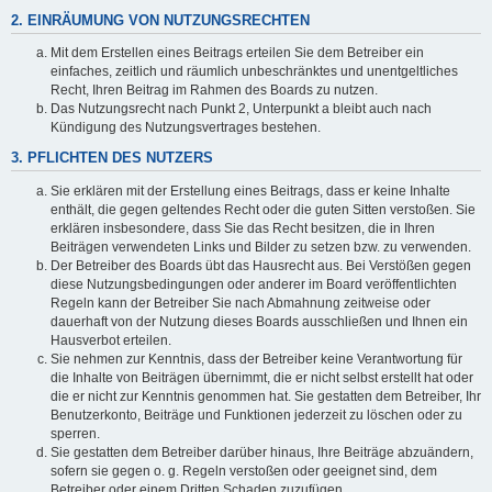
2. EINRÄUMUNG VON NUTZUNGSRECHTEN
Mit dem Erstellen eines Beitrags erteilen Sie dem Betreiber ein
einfaches, zeitlich und räumlich unbeschränktes und unentgeltliches
Recht, Ihren Beitrag im Rahmen des Boards zu nutzen.
Das Nutzungsrecht nach Punkt 2, Unterpunkt a bleibt auch nach
Kündigung des Nutzungsvertrages bestehen.
3. PFLICHTEN DES NUTZERS
Sie erklären mit der Erstellung eines Beitrags, dass er keine Inhalte
enthält, die gegen geltendes Recht oder die guten Sitten verstoßen. Sie
erklären insbesondere, dass Sie das Recht besitzen, die in Ihren
Beiträgen verwendeten Links und Bilder zu setzen bzw. zu verwenden.
Der Betreiber des Boards übt das Hausrecht aus. Bei Verstößen gegen
diese Nutzungsbedingungen oder anderer im Board veröffentlichten
Regeln kann der Betreiber Sie nach Abmahnung zeitweise oder
dauerhaft von der Nutzung dieses Boards ausschließen und Ihnen ein
Hausverbot erteilen.
Sie nehmen zur Kenntnis, dass der Betreiber keine Verantwortung für
die Inhalte von Beiträgen übernimmt, die er nicht selbst erstellt hat oder
die er nicht zur Kenntnis genommen hat. Sie gestatten dem Betreiber, Ihr
Benutzerkonto, Beiträge und Funktionen jederzeit zu löschen oder zu
sperren.
Sie gestatten dem Betreiber darüber hinaus, Ihre Beiträge abzuändern,
sofern sie gegen o. g. Regeln verstoßen oder geeignet sind, dem
Betreiber oder einem Dritten Schaden zuzufügen.