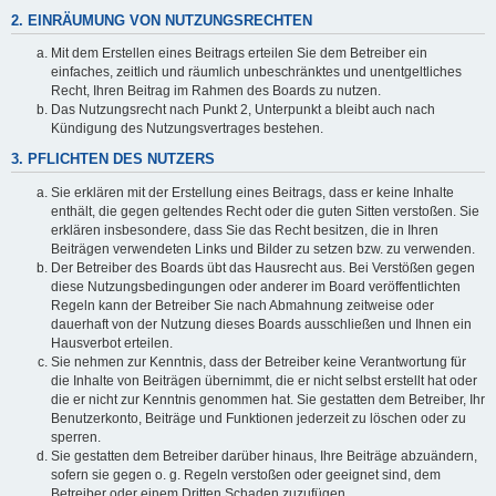
2. EINRÄUMUNG VON NUTZUNGSRECHTEN
Mit dem Erstellen eines Beitrags erteilen Sie dem Betreiber ein
einfaches, zeitlich und räumlich unbeschränktes und unentgeltliches
Recht, Ihren Beitrag im Rahmen des Boards zu nutzen.
Das Nutzungsrecht nach Punkt 2, Unterpunkt a bleibt auch nach
Kündigung des Nutzungsvertrages bestehen.
3. PFLICHTEN DES NUTZERS
Sie erklären mit der Erstellung eines Beitrags, dass er keine Inhalte
enthält, die gegen geltendes Recht oder die guten Sitten verstoßen. Sie
erklären insbesondere, dass Sie das Recht besitzen, die in Ihren
Beiträgen verwendeten Links und Bilder zu setzen bzw. zu verwenden.
Der Betreiber des Boards übt das Hausrecht aus. Bei Verstößen gegen
diese Nutzungsbedingungen oder anderer im Board veröffentlichten
Regeln kann der Betreiber Sie nach Abmahnung zeitweise oder
dauerhaft von der Nutzung dieses Boards ausschließen und Ihnen ein
Hausverbot erteilen.
Sie nehmen zur Kenntnis, dass der Betreiber keine Verantwortung für
die Inhalte von Beiträgen übernimmt, die er nicht selbst erstellt hat oder
die er nicht zur Kenntnis genommen hat. Sie gestatten dem Betreiber, Ihr
Benutzerkonto, Beiträge und Funktionen jederzeit zu löschen oder zu
sperren.
Sie gestatten dem Betreiber darüber hinaus, Ihre Beiträge abzuändern,
sofern sie gegen o. g. Regeln verstoßen oder geeignet sind, dem
Betreiber oder einem Dritten Schaden zuzufügen.