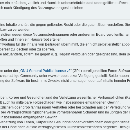
iber ein einfaches, zeitlich und räumlich unbeschränktes und unentgeltliches Rech
auch nach Kündigung des Nutzungsvertrages bestehen.
keine Inhalte enthält, die gegen geltendes Recht oder die guten Sitten verstoßen. Si
n bzw. zu verwenden.
erstößen gegen diese Nutzungsbedingungen oder anderer im Board veröffentlicht
ßen und Ihnen ein Hausverbot erteilen.
wortung für die Inhalte von Beiträgen übernimmt, die er nicht selbst erstellt hat 
derzeit zu löschen oder zu sperren.
äge abzuändern, sofern sie gegen o. g. Regeln verstoßen oder geeignet sind, dem 
e unter der „
GNU General Public License v2
“ (GPL) bereitgestellten Foren-Soft
chsprachige Community unter www.phpbb.de zur Verfügung gestellt. Beide haben ke
g der Software für bestimmte Zwecke nicht untersagen oder auf Inhalte fremder F
ben, Körper und Gesundheit und der Verletzung wesentlicher Vertragspflichten (Kard
gilt auch für mittelbare Folgeschäden wie insbesondere entgangenen Gewinn.
ätzlichem oder grob fahrlässigem Verhalten oder bei Schäden aus der Verletzung 
 die bei Vertragsschluss typischerweise vorhersehbaren Schäden und im übrigen de
wie insbesondere entgangenen Gewinn.
erletzung von Leben, Körper und Gesundheit oder vorsätzlichem oder grob fahrläs
der Höhe nach auf die vertragstypischen Durchschnittsschäden begrenzt. Dies gi