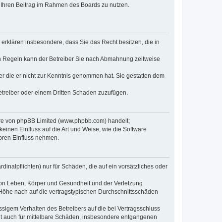
t, Ihren Beitrag im Rahmen des Boards zu nutzen.
e erklären insbesondere, dass Sie das Recht besitzen, die in
en Regeln kann der Betreiber Sie nach Abmahnung zeitweise
oder die er nicht zur Kenntnis genommen hat. Sie gestatten dem
Betreiber oder einem Dritten Schaden zuzufügen.
ware von phpBB Limited (www.phpbb.com) handelt;
inen Einfluss auf die Art und Weise, wie die Software
oren Einfluss nehmen.
inalpflichten) nur für Schäden, die auf ein vorsätzliches oder
von Leben, Körper und Gesundheit und der Verletzung
r Höhe nach auf die vertragstypischen Durchschnittsschäden
sigem Verhalten des Betreibers auf die bei Vertragsschluss
lt auch für mittelbare Schäden, insbesondere entgangenen