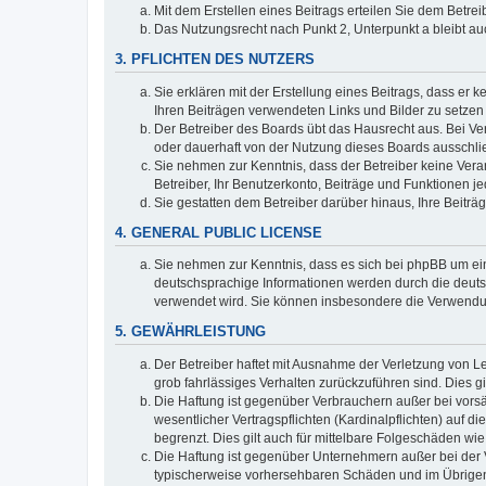
Mit dem Erstellen eines Beitrags erteilen Sie dem Betre
Das Nutzungsrecht nach Punkt 2, Unterpunkt a bleibt 
3. PFLICHTEN DES NUTZERS
Sie erklären mit der Erstellung eines Beitrags, dass er 
Ihren Beiträgen verwendeten Links und Bilder zu setze
Der Betreiber des Boards übt das Hausrecht aus. Bei V
oder dauerhaft von der Nutzung dieses Boards ausschlie
Sie nehmen zur Kenntnis, dass der Betreiber keine Verant
Betreiber, Ihr Benutzerkonto, Beiträge und Funktionen je
Sie gestatten dem Betreiber darüber hinaus, Ihre Beitr
4. GENERAL PUBLIC LICENSE
Sie nehmen zur Kenntnis, dass es sich bei phpBB um ein
deutschsprachige Informationen werden durch die deuts
verwendet wird. Sie können insbesondere die Verwendun
5. GEWÄHRLEISTUNG
Der Betreiber haftet mit Ausnahme der Verletzung von Le
grob fahrlässiges Verhalten zurückzuführen sind. Dies 
Die Haftung ist gegenüber Verbrauchern außer bei vors
wesentlicher Vertragspflichten (Kardinalpflichten) auf
begrenzt. Dies gilt auch für mittelbare Folgeschäden 
Die Haftung ist gegenüber Unternehmern außer bei der V
typischerweise vorhersehbaren Schäden und im Übrigen 