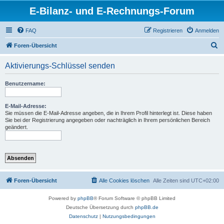
E-Bilanz- und E-Rechnungs-Forum
FAQ
Registrieren
Anmelden
S
Foren-Übersicht
u
Aktivierungs-Schlüssel senden
c
h
Benutzername:
e
E-Mail-Adresse:
Sie müssen die E-Mail-Adresse angeben, die in Ihrem Profil hinterlegt ist. Diese haben
Sie bei der Registrierung angegeben oder nachträglich in Ihrem persönlichen Bereich
geändert.
Foren-Übersicht
Alle Cookies löschen
Alle Zeiten sind
UTC+02:00
Powered by
phpBB
® Forum Software © phpBB Limited
Deutsche Übersetzung durch
phpBB.de
Datenschutz
|
Nutzungsbedingungen