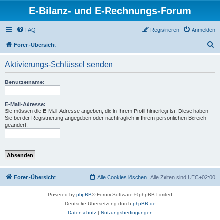
E-Bilanz- und E-Rechnungs-Forum
FAQ
Registrieren
Anmelden
S
Foren-Übersicht
u
Aktivierungs-Schlüssel senden
c
h
Benutzername:
e
E-Mail-Adresse:
Sie müssen die E-Mail-Adresse angeben, die in Ihrem Profil hinterlegt ist. Diese haben
Sie bei der Registrierung angegeben oder nachträglich in Ihrem persönlichen Bereich
geändert.
Foren-Übersicht
Alle Cookies löschen
Alle Zeiten sind
UTC+02:00
Powered by
phpBB
® Forum Software © phpBB Limited
Deutsche Übersetzung durch
phpBB.de
Datenschutz
|
Nutzungsbedingungen