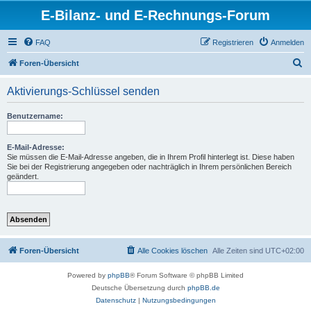
E-Bilanz- und E-Rechnungs-Forum
FAQ
Registrieren
Anmelden
S
Foren-Übersicht
u
Aktivierungs-Schlüssel senden
c
h
Benutzername:
e
E-Mail-Adresse:
Sie müssen die E-Mail-Adresse angeben, die in Ihrem Profil hinterlegt ist. Diese haben
Sie bei der Registrierung angegeben oder nachträglich in Ihrem persönlichen Bereich
geändert.
Foren-Übersicht
Alle Cookies löschen
Alle Zeiten sind
UTC+02:00
Powered by
phpBB
® Forum Software © phpBB Limited
Deutsche Übersetzung durch
phpBB.de
Datenschutz
|
Nutzungsbedingungen