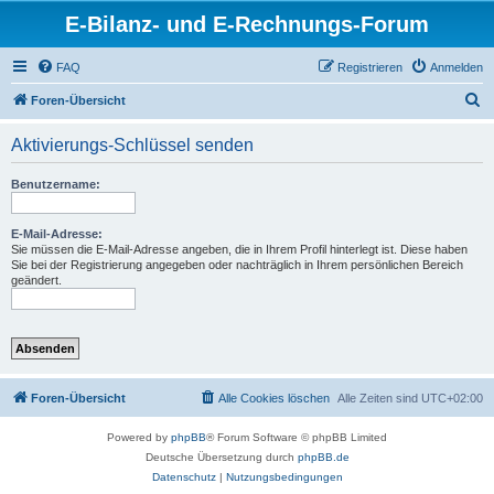
E-Bilanz- und E-Rechnungs-Forum
FAQ
Registrieren
Anmelden
S
Foren-Übersicht
u
Aktivierungs-Schlüssel senden
c
h
Benutzername:
e
E-Mail-Adresse:
Sie müssen die E-Mail-Adresse angeben, die in Ihrem Profil hinterlegt ist. Diese haben
Sie bei der Registrierung angegeben oder nachträglich in Ihrem persönlichen Bereich
geändert.
Foren-Übersicht
Alle Cookies löschen
Alle Zeiten sind
UTC+02:00
Powered by
phpBB
® Forum Software © phpBB Limited
Deutsche Übersetzung durch
phpBB.de
Datenschutz
|
Nutzungsbedingungen