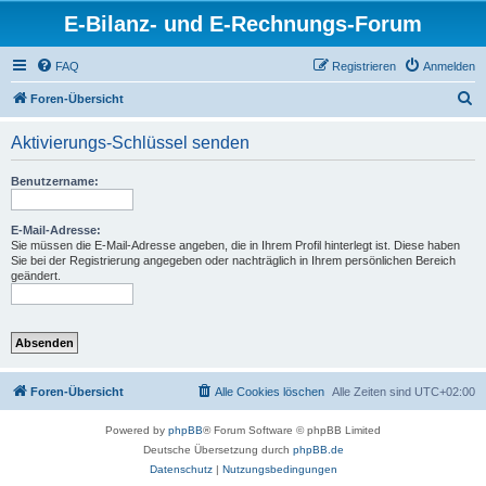
E-Bilanz- und E-Rechnungs-Forum
FAQ
Registrieren
Anmelden
S
Foren-Übersicht
u
Aktivierungs-Schlüssel senden
c
h
Benutzername:
e
E-Mail-Adresse:
Sie müssen die E-Mail-Adresse angeben, die in Ihrem Profil hinterlegt ist. Diese haben
Sie bei der Registrierung angegeben oder nachträglich in Ihrem persönlichen Bereich
geändert.
Foren-Übersicht
Alle Cookies löschen
Alle Zeiten sind
UTC+02:00
Powered by
phpBB
® Forum Software © phpBB Limited
Deutsche Übersetzung durch
phpBB.de
Datenschutz
|
Nutzungsbedingungen