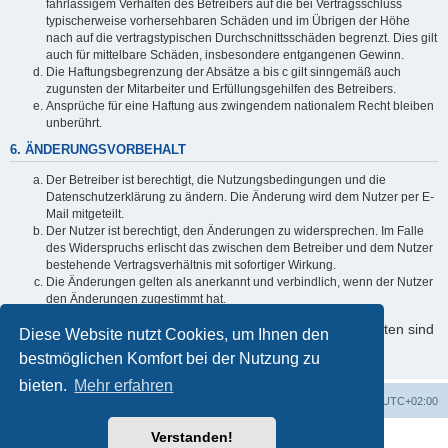
fahrlässigem Verhalten des Betreibers auf die bei Vertragsschluss
typischerweise vorhersehbaren Schäden und im Übrigen der Höhe
nach auf die vertragstypischen Durchschnittsschäden begrenzt. Dies gilt
auch für mittelbare Schäden, insbesondere entgangenen Gewinn.
Die Haftungsbegrenzung der Absätze a bis c gilt sinngemäß auch
zugunsten der Mitarbeiter und Erfüllungsgehilfen des Betreibers.
Ansprüche für eine Haftung aus zwingendem nationalem Recht bleiben
unberührt.
6. ÄNDERUNGSVORBEHALT
Der Betreiber ist berechtigt, die Nutzungsbedingungen und die
Datenschutzerklärung zu ändern. Die Änderung wird dem Nutzer per E-
Mail mitgeteilt.
Der Nutzer ist berechtigt, den Änderungen zu widersprechen. Im Falle
des Widerspruchs erlischt das zwischen dem Betreiber und dem Nutzer
bestehende Vertragsverhältnis mit sofortiger Wirkung.
Die Änderungen gelten als anerkannt und verbindlich, wenn der Nutzer
den Änderungen zugestimmt hat.
Informationen über den Umgang mit Ihren persönlichen Daten sind
Diese Website nutzt Cookies, um Ihnen den
in der Datenschutzerklärung enthalten.
bestmöglichen Komfort bei der Nutzung zu
bieten.
Mehr erfahren
Foren-Übersicht
Alle Cookies löschen
Alle Zeiten sind
UTC+02:00
Verstanden!
Powered by
phpBB
® Forum Software © phpBB Limited