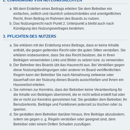
2. EINRÄUMUNG VON NUTZUNGSRECHTEN
Mit dem Erstellen eines Beitrags erteilen Sie dem Betreiber ein
einfaches, zeitlich und räumlich unbeschränktes und unentgeltliches
Recht, Ihren Beitrag im Rahmen des Boards zu nutzen.
Das Nutzungsrecht nach Punkt 2, Unterpunkt a bleibt auch nach
Kündigung des Nutzungsvertrages bestehen.
3. PFLICHTEN DES NUTZERS
Sie erklären mit der Erstellung eines Beitrags, dass er keine Inhalte
enthält, die gegen geltendes Recht oder die guten Sitten verstoßen. Sie
erklären insbesondere, dass Sie das Recht besitzen, die in Ihren
Beiträgen verwendeten Links und Bilder zu setzen bzw. zu verwenden.
Der Betreiber des Boards übt das Hausrecht aus. Bei Verstößen gegen
diese Nutzungsbedingungen oder anderer im Board veröffentlichten
Regeln kann der Betreiber Sie nach Abmahnung zeitweise oder
dauerhaft von der Nutzung dieses Boards ausschließen und Ihnen ein
Hausverbot erteilen.
Sie nehmen zur Kenntnis, dass der Betreiber keine Verantwortung für
die Inhalte von Beiträgen übernimmt, die er nicht selbst erstellt hat oder
die er nicht zur Kenntnis genommen hat. Sie gestatten dem Betreiber, Ihr
Benutzerkonto, Beiträge und Funktionen jederzeit zu löschen oder zu
sperren.
Sie gestatten dem Betreiber darüber hinaus, Ihre Beiträge abzuändern,
sofern sie gegen o. g. Regeln verstoßen oder geeignet sind, dem
Betreiber oder einem Dritten Schaden zuzufügen.