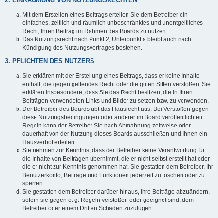
2. EINRÄUMUNG VON NUTZUNGSRECHTEN
Mit dem Erstellen eines Beitrags erteilen Sie dem Betreiber ein
einfaches, zeitlich und räumlich unbeschränktes und unentgeltliches
Recht, Ihren Beitrag im Rahmen des Boards zu nutzen.
Das Nutzungsrecht nach Punkt 2, Unterpunkt a bleibt auch nach
Kündigung des Nutzungsvertrages bestehen.
3. PFLICHTEN DES NUTZERS
Sie erklären mit der Erstellung eines Beitrags, dass er keine Inhalte
enthält, die gegen geltendes Recht oder die guten Sitten verstoßen. Sie
erklären insbesondere, dass Sie das Recht besitzen, die in Ihren
Beiträgen verwendeten Links und Bilder zu setzen bzw. zu verwenden.
Der Betreiber des Boards übt das Hausrecht aus. Bei Verstößen gegen
diese Nutzungsbedingungen oder anderer im Board veröffentlichten
Regeln kann der Betreiber Sie nach Abmahnung zeitweise oder
dauerhaft von der Nutzung dieses Boards ausschließen und Ihnen ein
Hausverbot erteilen.
Sie nehmen zur Kenntnis, dass der Betreiber keine Verantwortung für
die Inhalte von Beiträgen übernimmt, die er nicht selbst erstellt hat oder
die er nicht zur Kenntnis genommen hat. Sie gestatten dem Betreiber, Ihr
Benutzerkonto, Beiträge und Funktionen jederzeit zu löschen oder zu
sperren.
Sie gestatten dem Betreiber darüber hinaus, Ihre Beiträge abzuändern,
sofern sie gegen o. g. Regeln verstoßen oder geeignet sind, dem
Betreiber oder einem Dritten Schaden zuzufügen.