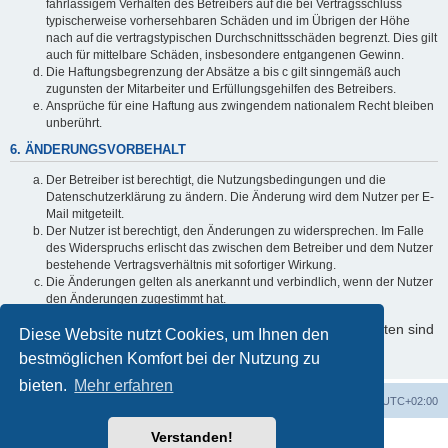
fahrlässigem Verhalten des Betreibers auf die bei Vertragsschluss
typischerweise vorhersehbaren Schäden und im Übrigen der Höhe
nach auf die vertragstypischen Durchschnittsschäden begrenzt. Dies gilt
auch für mittelbare Schäden, insbesondere entgangenen Gewinn.
Die Haftungsbegrenzung der Absätze a bis c gilt sinngemäß auch
zugunsten der Mitarbeiter und Erfüllungsgehilfen des Betreibers.
Ansprüche für eine Haftung aus zwingendem nationalem Recht bleiben
unberührt.
6. ÄNDERUNGSVORBEHALT
Der Betreiber ist berechtigt, die Nutzungsbedingungen und die
Datenschutzerklärung zu ändern. Die Änderung wird dem Nutzer per E-
Mail mitgeteilt.
Der Nutzer ist berechtigt, den Änderungen zu widersprechen. Im Falle
des Widerspruchs erlischt das zwischen dem Betreiber und dem Nutzer
bestehende Vertragsverhältnis mit sofortiger Wirkung.
Die Änderungen gelten als anerkannt und verbindlich, wenn der Nutzer
den Änderungen zugestimmt hat.
Informationen über den Umgang mit Ihren persönlichen Daten sind
Diese Website nutzt Cookies, um Ihnen den
in der Datenschutzerklärung enthalten.
bestmöglichen Komfort bei der Nutzung zu
bieten.
Mehr erfahren
Foren-Übersicht
Alle Cookies löschen
Alle Zeiten sind
UTC+02:00
Verstanden!
Powered by
phpBB
® Forum Software © phpBB Limited