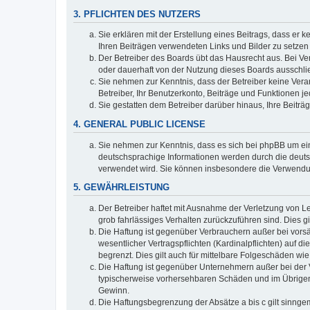
3. PFLICHTEN DES NUTZERS
Sie erklären mit der Erstellung eines Beitrags, dass er 
Ihren Beiträgen verwendeten Links und Bilder zu setze
Der Betreiber des Boards übt das Hausrecht aus. Bei V
oder dauerhaft von der Nutzung dieses Boards ausschlie
Sie nehmen zur Kenntnis, dass der Betreiber keine Verant
Betreiber, Ihr Benutzerkonto, Beiträge und Funktionen je
Sie gestatten dem Betreiber darüber hinaus, Ihre Beitr
4. GENERAL PUBLIC LICENSE
Sie nehmen zur Kenntnis, dass es sich bei phpBB um ein
deutschsprachige Informationen werden durch die deuts
verwendet wird. Sie können insbesondere die Verwendun
5. GEWÄHRLEISTUNG
Der Betreiber haftet mit Ausnahme der Verletzung von Le
grob fahrlässiges Verhalten zurückzuführen sind. Dies 
Die Haftung ist gegenüber Verbrauchern außer bei vors
wesentlicher Vertragspflichten (Kardinalpflichten) auf
begrenzt. Dies gilt auch für mittelbare Folgeschäden 
Die Haftung ist gegenüber Unternehmern außer bei der V
typischerweise vorhersehbaren Schäden und im Übrigen 
Gewinn.
Die Haftungsbegrenzung der Absätze a bis c gilt sinnge