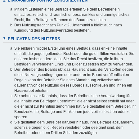
2. EINRÄUMUNG VON NUTZUNGSRECHTEN
Mit dem Erstellen eines Beitrags erteilen Sie dem Betreiber ein
einfaches, zeitlich und räumlich unbeschränktes und unentgeltliches
Recht, Ihren Beitrag im Rahmen des Boards zu nutzen.
Das Nutzungsrecht nach Punkt 2, Unterpunkt a bleibt auch nach
Kündigung des Nutzungsvertrages bestehen.
3. PFLICHTEN DES NUTZERS
Sie erklären mit der Erstellung eines Beitrags, dass er keine Inhalte
enthält, die gegen geltendes Recht oder die guten Sitten verstoßen. Sie
erklären insbesondere, dass Sie das Recht besitzen, die in Ihren
Beiträgen verwendeten Links und Bilder zu setzen bzw. zu verwenden.
Der Betreiber des Boards übt das Hausrecht aus. Bei Verstößen gegen
diese Nutzungsbedingungen oder anderer im Board veröffentlichten
Regeln kann der Betreiber Sie nach Abmahnung zeitweise oder
dauerhaft von der Nutzung dieses Boards ausschließen und Ihnen ein
Hausverbot erteilen.
Sie nehmen zur Kenntnis, dass der Betreiber keine Verantwortung für
die Inhalte von Beiträgen übernimmt, die er nicht selbst erstellt hat oder
die er nicht zur Kenntnis genommen hat. Sie gestatten dem Betreiber, Ihr
Benutzerkonto, Beiträge und Funktionen jederzeit zu löschen oder zu
sperren.
Sie gestatten dem Betreiber darüber hinaus, Ihre Beiträge abzuändern,
sofern sie gegen o. g. Regeln verstoßen oder geeignet sind, dem
Betreiber oder einem Dritten Schaden zuzufügen.