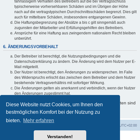
fahrlässigem Verhalten des Betreibers auf die bei Vertragsschluss
typischerweise vorhersehbaren Schäden und im Übrigen der Höhe
nach auf die vertragstypischen Durchschnittsschäden begrenzt. Dies gilt
auch für mittelbare Schäden, insbesondere entgangenen Gewinn.
Die Haftungsbegrenzung der Absätze a bis c gilt sinngemäß auch
zugunsten der Mitarbeiter und Erfüllungsgehilfen des Betreibers.
Ansprüche für eine Haftung aus zwingendem nationalem Recht bleiben
unberührt.
6. ÄNDERUNGSVORBEHALT
Der Betreiber ist berechtigt, die Nutzungsbedingungen und die
Datenschutzerklärung zu ändern. Die Änderung wird dem Nutzer per E-
Mail mitgeteilt.
Der Nutzer ist berechtigt, den Änderungen zu widersprechen. Im Falle
des Widerspruchs erlischt das zwischen dem Betreiber und dem Nutzer
bestehende Vertragsverhältnis mit sofortiger Wirkung.
Die Änderungen gelten als anerkannt und verbindlich, wenn der Nutzer
den Änderungen zugestimmt hat.
Informationen über den Umgang mit Ihren persönlichen Daten sind
Diese Website nutzt Cookies, um Ihnen den
in der Datenschutzerklärung enthalten.
bestmöglichen Komfort bei der Nutzung zu
bieten.
Mehr erfahren
Foren-Übersicht
Alle Cookies löschen
Alle Zeiten sind
UTC+02:00
Verstanden!
Powered by
phpBB
® Forum Software © phpBB Limited