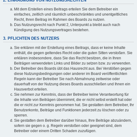
2. EINRÄUMUNG VON NUTZUNGSRECHTEN
Mit dem Erstellen eines Beitrags erteilen Sie dem Betreiber ein
einfaches, zeitlich und räumlich unbeschränktes und unentgeltliches
Recht, Ihren Beitrag im Rahmen des Boards zu nutzen.
Das Nutzungsrecht nach Punkt 2, Unterpunkt a bleibt auch nach
Kündigung des Nutzungsvertrages bestehen.
3. PFLICHTEN DES NUTZERS
Sie erklären mit der Erstellung eines Beitrags, dass er keine Inhalte
enthält, die gegen geltendes Recht oder die guten Sitten verstoßen. Sie
erklären insbesondere, dass Sie das Recht besitzen, die in Ihren
Beiträgen verwendeten Links und Bilder zu setzen bzw. zu verwenden.
Der Betreiber des Boards übt das Hausrecht aus. Bei Verstößen gegen
diese Nutzungsbedingungen oder anderer im Board veröffentlichten
Regeln kann der Betreiber Sie nach Abmahnung zeitweise oder
dauerhaft von der Nutzung dieses Boards ausschließen und Ihnen ein
Hausverbot erteilen.
Sie nehmen zur Kenntnis, dass der Betreiber keine Verantwortung für
die Inhalte von Beiträgen übernimmt, die er nicht selbst erstellt hat oder
die er nicht zur Kenntnis genommen hat. Sie gestatten dem Betreiber, Ihr
Benutzerkonto, Beiträge und Funktionen jederzeit zu löschen oder zu
sperren.
Sie gestatten dem Betreiber darüber hinaus, Ihre Beiträge abzuändern,
sofern sie gegen o. g. Regeln verstoßen oder geeignet sind, dem
Betreiber oder einem Dritten Schaden zuzufügen.