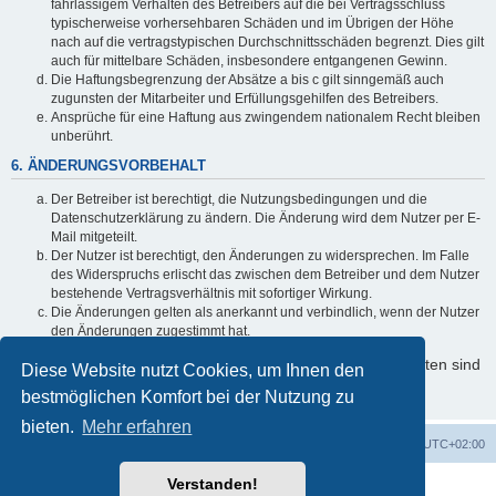
fahrlässigem Verhalten des Betreibers auf die bei Vertragsschluss
typischerweise vorhersehbaren Schäden und im Übrigen der Höhe
nach auf die vertragstypischen Durchschnittsschäden begrenzt. Dies gilt
auch für mittelbare Schäden, insbesondere entgangenen Gewinn.
Die Haftungsbegrenzung der Absätze a bis c gilt sinngemäß auch
zugunsten der Mitarbeiter und Erfüllungsgehilfen des Betreibers.
Ansprüche für eine Haftung aus zwingendem nationalem Recht bleiben
unberührt.
6. ÄNDERUNGSVORBEHALT
Der Betreiber ist berechtigt, die Nutzungsbedingungen und die
Datenschutzerklärung zu ändern. Die Änderung wird dem Nutzer per E-
Mail mitgeteilt.
Der Nutzer ist berechtigt, den Änderungen zu widersprechen. Im Falle
des Widerspruchs erlischt das zwischen dem Betreiber und dem Nutzer
bestehende Vertragsverhältnis mit sofortiger Wirkung.
Die Änderungen gelten als anerkannt und verbindlich, wenn der Nutzer
den Änderungen zugestimmt hat.
Informationen über den Umgang mit Ihren persönlichen Daten sind
Diese Website nutzt Cookies, um Ihnen den
in der Datenschutzerklärung enthalten.
bestmöglichen Komfort bei der Nutzung zu
bieten.
Mehr erfahren
Foren-Übersicht
Alle Cookies löschen
Alle Zeiten sind
UTC+02:00
Verstanden!
Powered by
phpBB
® Forum Software © phpBB Limited