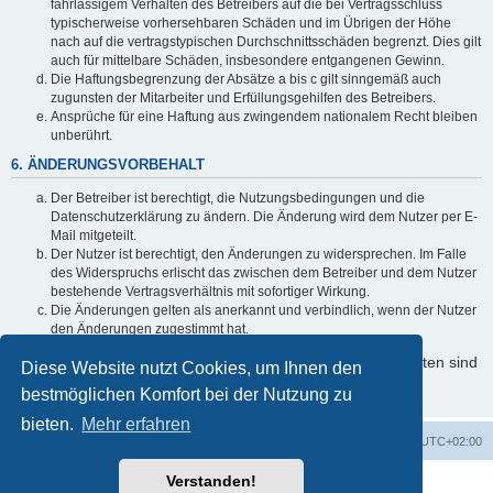
fahrlässigem Verhalten des Betreibers auf die bei Vertragsschluss
typischerweise vorhersehbaren Schäden und im Übrigen der Höhe
nach auf die vertragstypischen Durchschnittsschäden begrenzt. Dies gilt
auch für mittelbare Schäden, insbesondere entgangenen Gewinn.
Die Haftungsbegrenzung der Absätze a bis c gilt sinngemäß auch
zugunsten der Mitarbeiter und Erfüllungsgehilfen des Betreibers.
Ansprüche für eine Haftung aus zwingendem nationalem Recht bleiben
unberührt.
6. ÄNDERUNGSVORBEHALT
Der Betreiber ist berechtigt, die Nutzungsbedingungen und die
Datenschutzerklärung zu ändern. Die Änderung wird dem Nutzer per E-
Mail mitgeteilt.
Der Nutzer ist berechtigt, den Änderungen zu widersprechen. Im Falle
des Widerspruchs erlischt das zwischen dem Betreiber und dem Nutzer
bestehende Vertragsverhältnis mit sofortiger Wirkung.
Die Änderungen gelten als anerkannt und verbindlich, wenn der Nutzer
den Änderungen zugestimmt hat.
Informationen über den Umgang mit Ihren persönlichen Daten sind
Diese Website nutzt Cookies, um Ihnen den
in der Datenschutzerklärung enthalten.
bestmöglichen Komfort bei der Nutzung zu
bieten.
Mehr erfahren
Foren-Übersicht
Alle Cookies löschen
Alle Zeiten sind
UTC+02:00
Verstanden!
Powered by
phpBB
® Forum Software © phpBB Limited