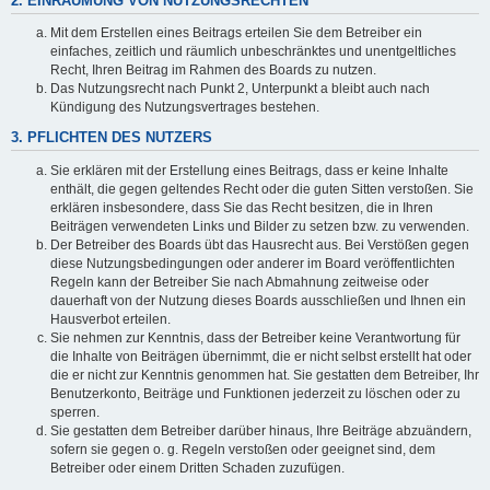
2. EINRÄUMUNG VON NUTZUNGSRECHTEN
Mit dem Erstellen eines Beitrags erteilen Sie dem Betreiber ein
einfaches, zeitlich und räumlich unbeschränktes und unentgeltliches
Recht, Ihren Beitrag im Rahmen des Boards zu nutzen.
Das Nutzungsrecht nach Punkt 2, Unterpunkt a bleibt auch nach
Kündigung des Nutzungsvertrages bestehen.
3. PFLICHTEN DES NUTZERS
Sie erklären mit der Erstellung eines Beitrags, dass er keine Inhalte
enthält, die gegen geltendes Recht oder die guten Sitten verstoßen. Sie
erklären insbesondere, dass Sie das Recht besitzen, die in Ihren
Beiträgen verwendeten Links und Bilder zu setzen bzw. zu verwenden.
Der Betreiber des Boards übt das Hausrecht aus. Bei Verstößen gegen
diese Nutzungsbedingungen oder anderer im Board veröffentlichten
Regeln kann der Betreiber Sie nach Abmahnung zeitweise oder
dauerhaft von der Nutzung dieses Boards ausschließen und Ihnen ein
Hausverbot erteilen.
Sie nehmen zur Kenntnis, dass der Betreiber keine Verantwortung für
die Inhalte von Beiträgen übernimmt, die er nicht selbst erstellt hat oder
die er nicht zur Kenntnis genommen hat. Sie gestatten dem Betreiber, Ihr
Benutzerkonto, Beiträge und Funktionen jederzeit zu löschen oder zu
sperren.
Sie gestatten dem Betreiber darüber hinaus, Ihre Beiträge abzuändern,
sofern sie gegen o. g. Regeln verstoßen oder geeignet sind, dem
Betreiber oder einem Dritten Schaden zuzufügen.