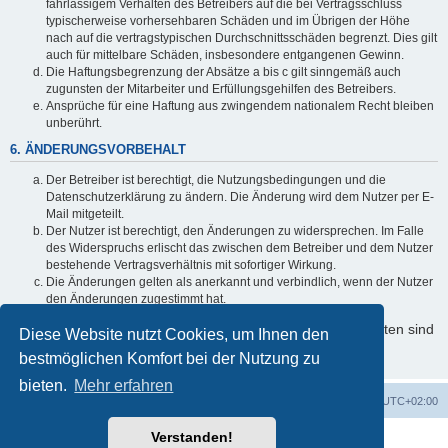
fahrlässigem Verhalten des Betreibers auf die bei Vertragsschluss
typischerweise vorhersehbaren Schäden und im Übrigen der Höhe
nach auf die vertragstypischen Durchschnittsschäden begrenzt. Dies gilt
auch für mittelbare Schäden, insbesondere entgangenen Gewinn.
Die Haftungsbegrenzung der Absätze a bis c gilt sinngemäß auch
zugunsten der Mitarbeiter und Erfüllungsgehilfen des Betreibers.
Ansprüche für eine Haftung aus zwingendem nationalem Recht bleiben
unberührt.
6. ÄNDERUNGSVORBEHALT
Der Betreiber ist berechtigt, die Nutzungsbedingungen und die
Datenschutzerklärung zu ändern. Die Änderung wird dem Nutzer per E-
Mail mitgeteilt.
Der Nutzer ist berechtigt, den Änderungen zu widersprechen. Im Falle
des Widerspruchs erlischt das zwischen dem Betreiber und dem Nutzer
bestehende Vertragsverhältnis mit sofortiger Wirkung.
Die Änderungen gelten als anerkannt und verbindlich, wenn der Nutzer
den Änderungen zugestimmt hat.
Informationen über den Umgang mit Ihren persönlichen Daten sind
Diese Website nutzt Cookies, um Ihnen den
in der Datenschutzerklärung enthalten.
bestmöglichen Komfort bei der Nutzung zu
bieten.
Mehr erfahren
Foren-Übersicht
Alle Cookies löschen
Alle Zeiten sind
UTC+02:00
Verstanden!
Powered by
phpBB
® Forum Software © phpBB Limited