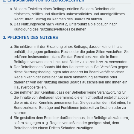
2. EINRÄUMUNG VON NUTZUNGSRECHTEN
Mit dem Erstellen eines Beitrags erteilen Sie dem Betreiber ein
einfaches, zeitlich und räumlich unbeschränktes und unentgeltliches
Recht, Ihren Beitrag im Rahmen des Boards zu nutzen.
Das Nutzungsrecht nach Punkt 2, Unterpunkt a bleibt auch nach
Kündigung des Nutzungsvertrages bestehen.
3. PFLICHTEN DES NUTZERS
Sie erklären mit der Erstellung eines Beitrags, dass er keine Inhalte
enthält, die gegen geltendes Recht oder die guten Sitten verstoßen. Sie
erklären insbesondere, dass Sie das Recht besitzen, die in Ihren
Beiträgen verwendeten Links und Bilder zu setzen bzw. zu verwenden.
Der Betreiber des Boards übt das Hausrecht aus. Bei Verstößen gegen
diese Nutzungsbedingungen oder anderer im Board veröffentlichten
Regeln kann der Betreiber Sie nach Abmahnung zeitweise oder
dauerhaft von der Nutzung dieses Boards ausschließen und Ihnen ein
Hausverbot erteilen.
Sie nehmen zur Kenntnis, dass der Betreiber keine Verantwortung für
die Inhalte von Beiträgen übernimmt, die er nicht selbst erstellt hat oder
die er nicht zur Kenntnis genommen hat. Sie gestatten dem Betreiber, Ihr
Benutzerkonto, Beiträge und Funktionen jederzeit zu löschen oder zu
sperren.
Sie gestatten dem Betreiber darüber hinaus, Ihre Beiträge abzuändern,
sofern sie gegen o. g. Regeln verstoßen oder geeignet sind, dem
Betreiber oder einem Dritten Schaden zuzufügen.