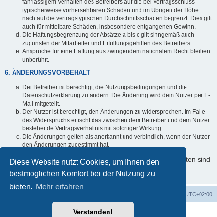
fahrlässigem Verhalten des Betreibers auf die bei Vertragsschluss
typischerweise vorhersehbaren Schäden und im Übrigen der Höhe
nach auf die vertragstypischen Durchschnittsschäden begrenzt. Dies gilt
auch für mittelbare Schäden, insbesondere entgangenen Gewinn.
Die Haftungsbegrenzung der Absätze a bis c gilt sinngemäß auch
zugunsten der Mitarbeiter und Erfüllungsgehilfen des Betreibers.
Ansprüche für eine Haftung aus zwingendem nationalem Recht bleiben
unberührt.
6. ÄNDERUNGSVORBEHALT
Der Betreiber ist berechtigt, die Nutzungsbedingungen und die
Datenschutzerklärung zu ändern. Die Änderung wird dem Nutzer per E-
Mail mitgeteilt.
Der Nutzer ist berechtigt, den Änderungen zu widersprechen. Im Falle
des Widerspruchs erlischt das zwischen dem Betreiber und dem Nutzer
bestehende Vertragsverhältnis mit sofortiger Wirkung.
Die Änderungen gelten als anerkannt und verbindlich, wenn der Nutzer
den Änderungen zugestimmt hat.
Informationen über den Umgang mit Ihren persönlichen Daten sind
Diese Website nutzt Cookies, um Ihnen den
in der Datenschutzerklärung enthalten.
bestmöglichen Komfort bei der Nutzung zu
bieten.
Mehr erfahren
Foren-Übersicht
Alle Cookies löschen
Alle Zeiten sind
UTC+02:00
Verstanden!
Powered by
phpBB
® Forum Software © phpBB Limited