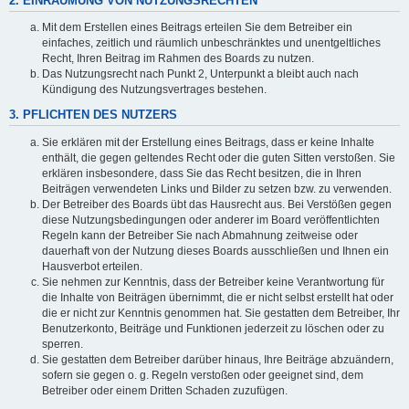
2. EINRÄUMUNG VON NUTZUNGSRECHTEN
Mit dem Erstellen eines Beitrags erteilen Sie dem Betreiber ein
einfaches, zeitlich und räumlich unbeschränktes und unentgeltliches
Recht, Ihren Beitrag im Rahmen des Boards zu nutzen.
Das Nutzungsrecht nach Punkt 2, Unterpunkt a bleibt auch nach
Kündigung des Nutzungsvertrages bestehen.
3. PFLICHTEN DES NUTZERS
Sie erklären mit der Erstellung eines Beitrags, dass er keine Inhalte
enthält, die gegen geltendes Recht oder die guten Sitten verstoßen. Sie
erklären insbesondere, dass Sie das Recht besitzen, die in Ihren
Beiträgen verwendeten Links und Bilder zu setzen bzw. zu verwenden.
Der Betreiber des Boards übt das Hausrecht aus. Bei Verstößen gegen
diese Nutzungsbedingungen oder anderer im Board veröffentlichten
Regeln kann der Betreiber Sie nach Abmahnung zeitweise oder
dauerhaft von der Nutzung dieses Boards ausschließen und Ihnen ein
Hausverbot erteilen.
Sie nehmen zur Kenntnis, dass der Betreiber keine Verantwortung für
die Inhalte von Beiträgen übernimmt, die er nicht selbst erstellt hat oder
die er nicht zur Kenntnis genommen hat. Sie gestatten dem Betreiber, Ihr
Benutzerkonto, Beiträge und Funktionen jederzeit zu löschen oder zu
sperren.
Sie gestatten dem Betreiber darüber hinaus, Ihre Beiträge abzuändern,
sofern sie gegen o. g. Regeln verstoßen oder geeignet sind, dem
Betreiber oder einem Dritten Schaden zuzufügen.