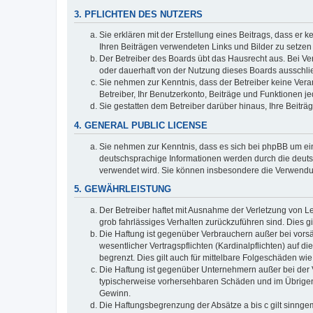
3. PFLICHTEN DES NUTZERS
Sie erklären mit der Erstellung eines Beitrags, dass er 
Ihren Beiträgen verwendeten Links und Bilder zu setze
Der Betreiber des Boards übt das Hausrecht aus. Bei V
oder dauerhaft von der Nutzung dieses Boards ausschlie
Sie nehmen zur Kenntnis, dass der Betreiber keine Verant
Betreiber, Ihr Benutzerkonto, Beiträge und Funktionen je
Sie gestatten dem Betreiber darüber hinaus, Ihre Beitr
4. GENERAL PUBLIC LICENSE
Sie nehmen zur Kenntnis, dass es sich bei phpBB um ein
deutschsprachige Informationen werden durch die deuts
verwendet wird. Sie können insbesondere die Verwendun
5. GEWÄHRLEISTUNG
Der Betreiber haftet mit Ausnahme der Verletzung von Le
grob fahrlässiges Verhalten zurückzuführen sind. Dies 
Die Haftung ist gegenüber Verbrauchern außer bei vors
wesentlicher Vertragspflichten (Kardinalpflichten) auf
begrenzt. Dies gilt auch für mittelbare Folgeschäden 
Die Haftung ist gegenüber Unternehmern außer bei der V
typischerweise vorhersehbaren Schäden und im Übrigen 
Gewinn.
Die Haftungsbegrenzung der Absätze a bis c gilt sinnge