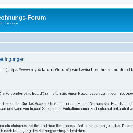
Rechnungs-Forum
E-Rechnungen
bedingungen
m“ („https://www.myebilanz.de/forum“) wird zwischen Ihnen und dem Be
(im Folgenden „das Board“) schließen Sie einen Nutzungsvertrag mit dem Betreiber
, so dürfen Sie das Board nicht weiter nutzen. Für die Nutzung des Boards gelten 
sen und kann von beiden Seiten ohne Einhaltung einer Frist jederzeit gekündigt w
iber ein einfaches, zeitlich und räumlich unbeschränktes und unentgeltliches Rech
auch nach Kündigung des Nutzungsvertrages bestehen.