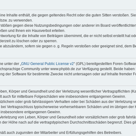
keine Inhalte enthält, die gegen geltendes Recht oder die guten Sitten verstoßen. Si
n bzw. zu verwenden.
erstößen gegen diese Nutzungsbedingungen oder anderer im Board veröffentlicht
ßen und Ihnen ein Hausverbot erteilen.
wortung für die Inhalte von Beiträgen übernimmt, die er nicht selbst erstellt hat 
derzeit zu löschen oder zu sperren.
äge abzuändern, sofern sie gegen o. g. Regeln verstoßen oder geeignet sind, dem 
e unter der „
GNU General Public License v2
“ (GPL) bereitgestellten Foren-Soft
chsprachige Community unter www.phpbb.de zur Verfügung gestellt. Beide haben ke
g der Software für bestimmte Zwecke nicht untersagen oder auf Inhalte fremder F
ben, Körper und Gesundheit und der Verletzung wesentlicher Vertragspflichten (Kard
gilt auch für mittelbare Folgeschäden wie insbesondere entgangenen Gewinn.
ätzlichem oder grob fahrlässigem Verhalten oder bei Schäden aus der Verletzung 
 die bei Vertragsschluss typischerweise vorhersehbaren Schäden und im übrigen de
wie insbesondere entgangenen Gewinn.
erletzung von Leben, Körper und Gesundheit oder vorsätzlichem oder grob fahrläs
der Höhe nach auf die vertragstypischen Durchschnittsschäden begrenzt. Dies gi
mäß auch zugunsten der Mitarbeiter und Erfüllungsgehilfen des Betreibers.