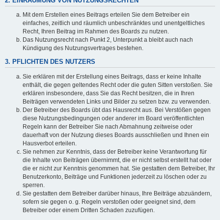
2. EINRÄUMUNG VON NUTZUNGSRECHTEN
Mit dem Erstellen eines Beitrags erteilen Sie dem Betreiber ein
einfaches, zeitlich und räumlich unbeschränktes und unentgeltliches
Recht, Ihren Beitrag im Rahmen des Boards zu nutzen.
Das Nutzungsrecht nach Punkt 2, Unterpunkt a bleibt auch nach
Kündigung des Nutzungsvertrages bestehen.
3. PFLICHTEN DES NUTZERS
Sie erklären mit der Erstellung eines Beitrags, dass er keine Inhalte
enthält, die gegen geltendes Recht oder die guten Sitten verstoßen. Sie
erklären insbesondere, dass Sie das Recht besitzen, die in Ihren
Beiträgen verwendeten Links und Bilder zu setzen bzw. zu verwenden.
Der Betreiber des Boards übt das Hausrecht aus. Bei Verstößen gegen
diese Nutzungsbedingungen oder anderer im Board veröffentlichten
Regeln kann der Betreiber Sie nach Abmahnung zeitweise oder
dauerhaft von der Nutzung dieses Boards ausschließen und Ihnen ein
Hausverbot erteilen.
Sie nehmen zur Kenntnis, dass der Betreiber keine Verantwortung für
die Inhalte von Beiträgen übernimmt, die er nicht selbst erstellt hat oder
die er nicht zur Kenntnis genommen hat. Sie gestatten dem Betreiber, Ihr
Benutzerkonto, Beiträge und Funktionen jederzeit zu löschen oder zu
sperren.
Sie gestatten dem Betreiber darüber hinaus, Ihre Beiträge abzuändern,
sofern sie gegen o. g. Regeln verstoßen oder geeignet sind, dem
Betreiber oder einem Dritten Schaden zuzufügen.