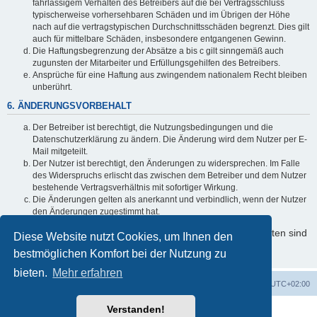
fahrlässigem Verhalten des Betreibers auf die bei Vertragsschluss
typischerweise vorhersehbaren Schäden und im Übrigen der Höhe
nach auf die vertragstypischen Durchschnittsschäden begrenzt. Dies gilt
auch für mittelbare Schäden, insbesondere entgangenen Gewinn.
Die Haftungsbegrenzung der Absätze a bis c gilt sinngemäß auch
zugunsten der Mitarbeiter und Erfüllungsgehilfen des Betreibers.
Ansprüche für eine Haftung aus zwingendem nationalem Recht bleiben
unberührt.
6. ÄNDERUNGSVORBEHALT
Der Betreiber ist berechtigt, die Nutzungsbedingungen und die
Datenschutzerklärung zu ändern. Die Änderung wird dem Nutzer per E-
Mail mitgeteilt.
Der Nutzer ist berechtigt, den Änderungen zu widersprechen. Im Falle
des Widerspruchs erlischt das zwischen dem Betreiber und dem Nutzer
bestehende Vertragsverhältnis mit sofortiger Wirkung.
Die Änderungen gelten als anerkannt und verbindlich, wenn der Nutzer
den Änderungen zugestimmt hat.
Informationen über den Umgang mit Ihren persönlichen Daten sind
Diese Website nutzt Cookies, um Ihnen den
in der Datenschutzerklärung enthalten.
bestmöglichen Komfort bei der Nutzung zu
bieten.
Mehr erfahren
Foren-Übersicht
Alle Cookies löschen
Alle Zeiten sind
UTC+02:00
Verstanden!
Powered by
phpBB
® Forum Software © phpBB Limited