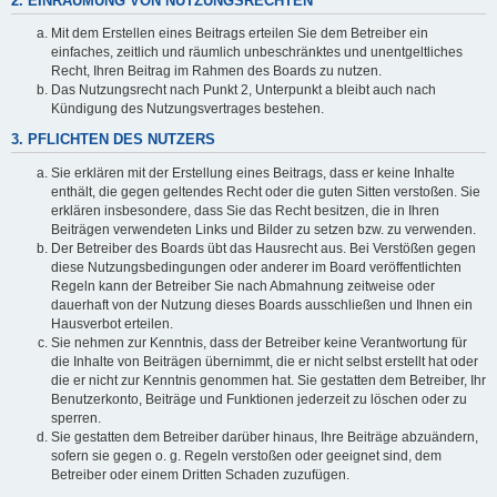
2. EINRÄUMUNG VON NUTZUNGSRECHTEN
Mit dem Erstellen eines Beitrags erteilen Sie dem Betreiber ein
einfaches, zeitlich und räumlich unbeschränktes und unentgeltliches
Recht, Ihren Beitrag im Rahmen des Boards zu nutzen.
Das Nutzungsrecht nach Punkt 2, Unterpunkt a bleibt auch nach
Kündigung des Nutzungsvertrages bestehen.
3. PFLICHTEN DES NUTZERS
Sie erklären mit der Erstellung eines Beitrags, dass er keine Inhalte
enthält, die gegen geltendes Recht oder die guten Sitten verstoßen. Sie
erklären insbesondere, dass Sie das Recht besitzen, die in Ihren
Beiträgen verwendeten Links und Bilder zu setzen bzw. zu verwenden.
Der Betreiber des Boards übt das Hausrecht aus. Bei Verstößen gegen
diese Nutzungsbedingungen oder anderer im Board veröffentlichten
Regeln kann der Betreiber Sie nach Abmahnung zeitweise oder
dauerhaft von der Nutzung dieses Boards ausschließen und Ihnen ein
Hausverbot erteilen.
Sie nehmen zur Kenntnis, dass der Betreiber keine Verantwortung für
die Inhalte von Beiträgen übernimmt, die er nicht selbst erstellt hat oder
die er nicht zur Kenntnis genommen hat. Sie gestatten dem Betreiber, Ihr
Benutzerkonto, Beiträge und Funktionen jederzeit zu löschen oder zu
sperren.
Sie gestatten dem Betreiber darüber hinaus, Ihre Beiträge abzuändern,
sofern sie gegen o. g. Regeln verstoßen oder geeignet sind, dem
Betreiber oder einem Dritten Schaden zuzufügen.