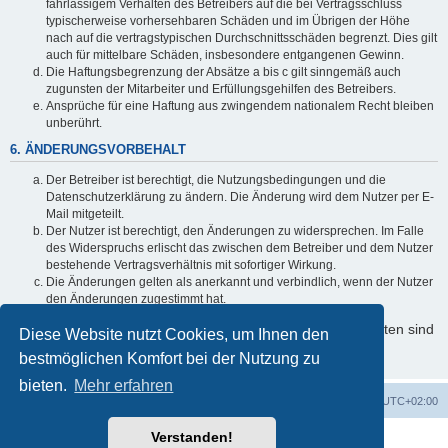
fahrlässigem Verhalten des Betreibers auf die bei Vertragsschluss
typischerweise vorhersehbaren Schäden und im Übrigen der Höhe
nach auf die vertragstypischen Durchschnittsschäden begrenzt. Dies gilt
auch für mittelbare Schäden, insbesondere entgangenen Gewinn.
Die Haftungsbegrenzung der Absätze a bis c gilt sinngemäß auch
zugunsten der Mitarbeiter und Erfüllungsgehilfen des Betreibers.
Ansprüche für eine Haftung aus zwingendem nationalem Recht bleiben
unberührt.
6. ÄNDERUNGSVORBEHALT
Der Betreiber ist berechtigt, die Nutzungsbedingungen und die
Datenschutzerklärung zu ändern. Die Änderung wird dem Nutzer per E-
Mail mitgeteilt.
Der Nutzer ist berechtigt, den Änderungen zu widersprechen. Im Falle
des Widerspruchs erlischt das zwischen dem Betreiber und dem Nutzer
bestehende Vertragsverhältnis mit sofortiger Wirkung.
Die Änderungen gelten als anerkannt und verbindlich, wenn der Nutzer
den Änderungen zugestimmt hat.
Informationen über den Umgang mit Ihren persönlichen Daten sind
Diese Website nutzt Cookies, um Ihnen den
in der Datenschutzerklärung enthalten.
bestmöglichen Komfort bei der Nutzung zu
bieten.
Mehr erfahren
Foren-Übersicht
Alle Cookies löschen
Alle Zeiten sind
UTC+02:00
Verstanden!
Powered by
phpBB
® Forum Software © phpBB Limited