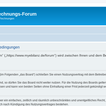
Rechnungs-Forum
E-Rechnungen
bedingungen
m“ („https://www.myebilanz.de/forum“) wird zwischen Ihnen und dem Be
(im Folgenden „das Board“) schließen Sie einen Nutzungsvertrag mit dem Betreiber
, so dürfen Sie das Board nicht weiter nutzen. Für die Nutzung des Boards gelten 
sen und kann von beiden Seiten ohne Einhaltung einer Frist jederzeit gekündigt w
iber ein einfaches, zeitlich und räumlich unbeschränktes und unentgeltliches Rech
auch nach Kündigung des Nutzungsvertrages bestehen.