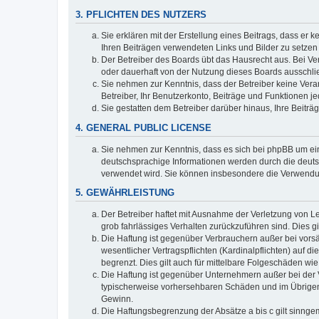
3. PFLICHTEN DES NUTZERS
Sie erklären mit der Erstellung eines Beitrags, dass er 
Ihren Beiträgen verwendeten Links und Bilder zu setze
Der Betreiber des Boards übt das Hausrecht aus. Bei V
oder dauerhaft von der Nutzung dieses Boards ausschlie
Sie nehmen zur Kenntnis, dass der Betreiber keine Verant
Betreiber, Ihr Benutzerkonto, Beiträge und Funktionen je
Sie gestatten dem Betreiber darüber hinaus, Ihre Beitr
4. GENERAL PUBLIC LICENSE
Sie nehmen zur Kenntnis, dass es sich bei phpBB um ein
deutschsprachige Informationen werden durch die deuts
verwendet wird. Sie können insbesondere die Verwendun
5. GEWÄHRLEISTUNG
Der Betreiber haftet mit Ausnahme der Verletzung von Le
grob fahrlässiges Verhalten zurückzuführen sind. Dies 
Die Haftung ist gegenüber Verbrauchern außer bei vors
wesentlicher Vertragspflichten (Kardinalpflichten) auf
begrenzt. Dies gilt auch für mittelbare Folgeschäden 
Die Haftung ist gegenüber Unternehmern außer bei der V
typischerweise vorhersehbaren Schäden und im Übrigen 
Gewinn.
Die Haftungsbegrenzung der Absätze a bis c gilt sinnge