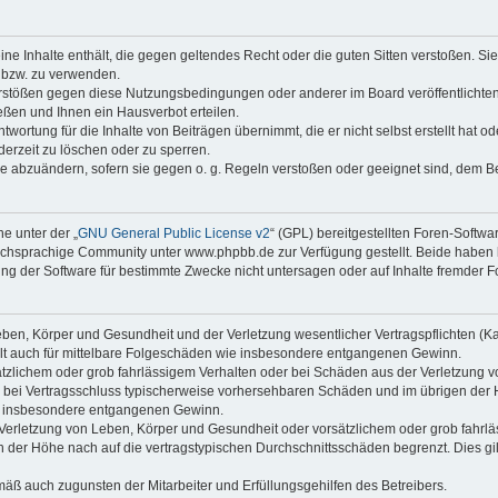
keine Inhalte enthält, die gegen geltendes Recht oder die guten Sitten verstoßen. Si
n bzw. zu verwenden.
erstößen gegen diese Nutzungsbedingungen oder anderer im Board veröffentlicht
ßen und Ihnen ein Hausverbot erteilen.
wortung für die Inhalte von Beiträgen übernimmt, die er nicht selbst erstellt hat 
derzeit zu löschen oder zu sperren.
äge abzuändern, sofern sie gegen o. g. Regeln verstoßen oder geeignet sind, dem 
e unter der „
GNU General Public License v2
“ (GPL) bereitgestellten Foren-Soft
chsprachige Community unter www.phpbb.de zur Verfügung gestellt. Beide haben ke
g der Software für bestimmte Zwecke nicht untersagen oder auf Inhalte fremder F
ben, Körper und Gesundheit und der Verletzung wesentlicher Vertragspflichten (Kard
gilt auch für mittelbare Folgeschäden wie insbesondere entgangenen Gewinn.
ätzlichem oder grob fahrlässigem Verhalten oder bei Schäden aus der Verletzung 
 die bei Vertragsschluss typischerweise vorhersehbaren Schäden und im übrigen de
wie insbesondere entgangenen Gewinn.
erletzung von Leben, Körper und Gesundheit oder vorsätzlichem oder grob fahrläs
der Höhe nach auf die vertragstypischen Durchschnittsschäden begrenzt. Dies gi
mäß auch zugunsten der Mitarbeiter und Erfüllungsgehilfen des Betreibers.