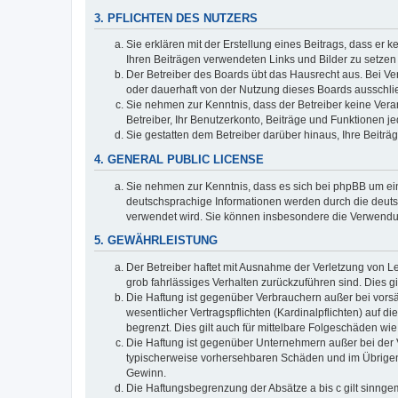
3. PFLICHTEN DES NUTZERS
Sie erklären mit der Erstellung eines Beitrags, dass er 
Ihren Beiträgen verwendeten Links und Bilder zu setze
Der Betreiber des Boards übt das Hausrecht aus. Bei V
oder dauerhaft von der Nutzung dieses Boards ausschlie
Sie nehmen zur Kenntnis, dass der Betreiber keine Verant
Betreiber, Ihr Benutzerkonto, Beiträge und Funktionen je
Sie gestatten dem Betreiber darüber hinaus, Ihre Beitr
4. GENERAL PUBLIC LICENSE
Sie nehmen zur Kenntnis, dass es sich bei phpBB um ein
deutschsprachige Informationen werden durch die deuts
verwendet wird. Sie können insbesondere die Verwendun
5. GEWÄHRLEISTUNG
Der Betreiber haftet mit Ausnahme der Verletzung von Le
grob fahrlässiges Verhalten zurückzuführen sind. Dies 
Die Haftung ist gegenüber Verbrauchern außer bei vors
wesentlicher Vertragspflichten (Kardinalpflichten) auf
begrenzt. Dies gilt auch für mittelbare Folgeschäden 
Die Haftung ist gegenüber Unternehmern außer bei der V
typischerweise vorhersehbaren Schäden und im Übrigen 
Gewinn.
Die Haftungsbegrenzung der Absätze a bis c gilt sinnge