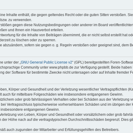
keine Inhalte enthält, die gegen geltendes Recht oder die guten Sitten verstoßen. Si
n bzw. zu verwenden.
erstößen gegen diese Nutzungsbedingungen oder anderer im Board veröffentlicht
ßen und Ihnen ein Hausverbot erteilen.
wortung für die Inhalte von Beiträgen übernimmt, die er nicht selbst erstellt hat 
derzeit zu löschen oder zu sperren.
äge abzuändern, sofern sie gegen o. g. Regeln verstoßen oder geeignet sind, dem 
e unter der „
GNU General Public License v2
“ (GPL) bereitgestellten Foren-Soft
chsprachige Community unter www.phpbb.de zur Verfügung gestellt. Beide haben ke
g der Software für bestimmte Zwecke nicht untersagen oder auf Inhalte fremder F
ben, Körper und Gesundheit und der Verletzung wesentlicher Vertragspflichten (Kard
gilt auch für mittelbare Folgeschäden wie insbesondere entgangenen Gewinn.
ätzlichem oder grob fahrlässigem Verhalten oder bei Schäden aus der Verletzung 
 die bei Vertragsschluss typischerweise vorhersehbaren Schäden und im übrigen de
wie insbesondere entgangenen Gewinn.
erletzung von Leben, Körper und Gesundheit oder vorsätzlichem oder grob fahrläs
der Höhe nach auf die vertragstypischen Durchschnittsschäden begrenzt. Dies gi
mäß auch zugunsten der Mitarbeiter und Erfüllungsgehilfen des Betreibers.