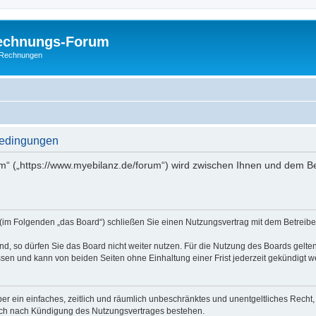
Rechnungs-Forum
E-Rechnungen
bedingungen
m“ („https://www.myebilanz.de/forum“) wird zwischen Ihnen und dem Be
(im Folgenden „das Board“) schließen Sie einen Nutzungsvertrag mit dem Betreiber
, so dürfen Sie das Board nicht weiter nutzen. Für die Nutzung des Boards gelten 
sen und kann von beiden Seiten ohne Einhaltung einer Frist jederzeit gekündigt w
iber ein einfaches, zeitlich und räumlich unbeschränktes und unentgeltliches Rech
auch nach Kündigung des Nutzungsvertrages bestehen.