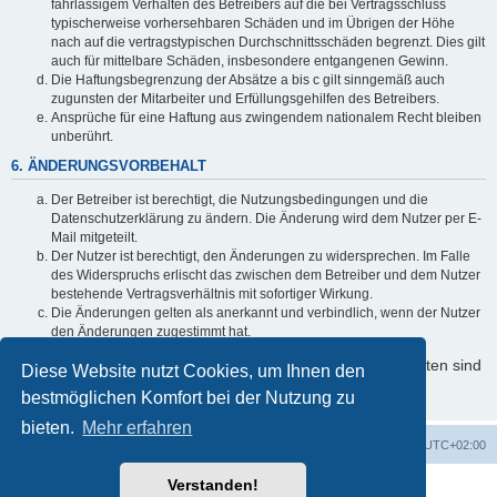
fahrlässigem Verhalten des Betreibers auf die bei Vertragsschluss
typischerweise vorhersehbaren Schäden und im Übrigen der Höhe
nach auf die vertragstypischen Durchschnittsschäden begrenzt. Dies gilt
auch für mittelbare Schäden, insbesondere entgangenen Gewinn.
Die Haftungsbegrenzung der Absätze a bis c gilt sinngemäß auch
zugunsten der Mitarbeiter und Erfüllungsgehilfen des Betreibers.
Ansprüche für eine Haftung aus zwingendem nationalem Recht bleiben
unberührt.
6. ÄNDERUNGSVORBEHALT
Der Betreiber ist berechtigt, die Nutzungsbedingungen und die
Datenschutzerklärung zu ändern. Die Änderung wird dem Nutzer per E-
Mail mitgeteilt.
Der Nutzer ist berechtigt, den Änderungen zu widersprechen. Im Falle
des Widerspruchs erlischt das zwischen dem Betreiber und dem Nutzer
bestehende Vertragsverhältnis mit sofortiger Wirkung.
Die Änderungen gelten als anerkannt und verbindlich, wenn der Nutzer
den Änderungen zugestimmt hat.
Informationen über den Umgang mit Ihren persönlichen Daten sind
Diese Website nutzt Cookies, um Ihnen den
in der Datenschutzerklärung enthalten.
bestmöglichen Komfort bei der Nutzung zu
bieten.
Mehr erfahren
Foren-Übersicht
Alle Cookies löschen
Alle Zeiten sind
UTC+02:00
Verstanden!
Powered by
phpBB
® Forum Software © phpBB Limited