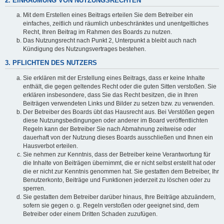
2. EINRÄUMUNG VON NUTZUNGSRECHTEN
Mit dem Erstellen eines Beitrags erteilen Sie dem Betreiber ein
einfaches, zeitlich und räumlich unbeschränktes und unentgeltliches
Recht, Ihren Beitrag im Rahmen des Boards zu nutzen.
Das Nutzungsrecht nach Punkt 2, Unterpunkt a bleibt auch nach
Kündigung des Nutzungsvertrages bestehen.
3. PFLICHTEN DES NUTZERS
Sie erklären mit der Erstellung eines Beitrags, dass er keine Inhalte
enthält, die gegen geltendes Recht oder die guten Sitten verstoßen. Sie
erklären insbesondere, dass Sie das Recht besitzen, die in Ihren
Beiträgen verwendeten Links und Bilder zu setzen bzw. zu verwenden.
Der Betreiber des Boards übt das Hausrecht aus. Bei Verstößen gegen
diese Nutzungsbedingungen oder anderer im Board veröffentlichten
Regeln kann der Betreiber Sie nach Abmahnung zeitweise oder
dauerhaft von der Nutzung dieses Boards ausschließen und Ihnen ein
Hausverbot erteilen.
Sie nehmen zur Kenntnis, dass der Betreiber keine Verantwortung für
die Inhalte von Beiträgen übernimmt, die er nicht selbst erstellt hat oder
die er nicht zur Kenntnis genommen hat. Sie gestatten dem Betreiber, Ihr
Benutzerkonto, Beiträge und Funktionen jederzeit zu löschen oder zu
sperren.
Sie gestatten dem Betreiber darüber hinaus, Ihre Beiträge abzuändern,
sofern sie gegen o. g. Regeln verstoßen oder geeignet sind, dem
Betreiber oder einem Dritten Schaden zuzufügen.