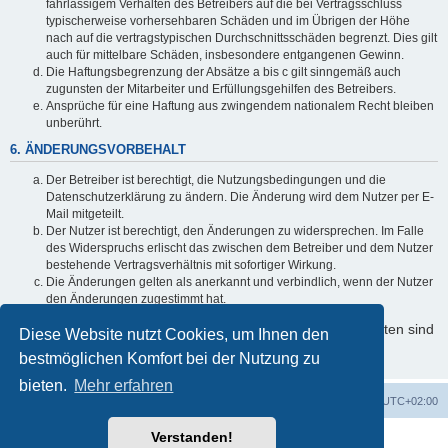
fahrlässigem Verhalten des Betreibers auf die bei Vertragsschluss
typischerweise vorhersehbaren Schäden und im Übrigen der Höhe
nach auf die vertragstypischen Durchschnittsschäden begrenzt. Dies gilt
auch für mittelbare Schäden, insbesondere entgangenen Gewinn.
Die Haftungsbegrenzung der Absätze a bis c gilt sinngemäß auch
zugunsten der Mitarbeiter und Erfüllungsgehilfen des Betreibers.
Ansprüche für eine Haftung aus zwingendem nationalem Recht bleiben
unberührt.
6. ÄNDERUNGSVORBEHALT
Der Betreiber ist berechtigt, die Nutzungsbedingungen und die
Datenschutzerklärung zu ändern. Die Änderung wird dem Nutzer per E-
Mail mitgeteilt.
Der Nutzer ist berechtigt, den Änderungen zu widersprechen. Im Falle
des Widerspruchs erlischt das zwischen dem Betreiber und dem Nutzer
bestehende Vertragsverhältnis mit sofortiger Wirkung.
Die Änderungen gelten als anerkannt und verbindlich, wenn der Nutzer
den Änderungen zugestimmt hat.
Informationen über den Umgang mit Ihren persönlichen Daten sind
Diese Website nutzt Cookies, um Ihnen den
in der Datenschutzerklärung enthalten.
bestmöglichen Komfort bei der Nutzung zu
bieten.
Mehr erfahren
Foren-Übersicht
Alle Cookies löschen
Alle Zeiten sind
UTC+02:00
Verstanden!
Powered by
phpBB
® Forum Software © phpBB Limited