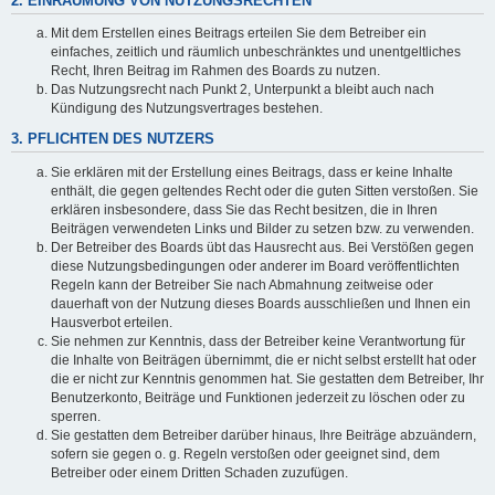
2. EINRÄUMUNG VON NUTZUNGSRECHTEN
Mit dem Erstellen eines Beitrags erteilen Sie dem Betreiber ein
einfaches, zeitlich und räumlich unbeschränktes und unentgeltliches
Recht, Ihren Beitrag im Rahmen des Boards zu nutzen.
Das Nutzungsrecht nach Punkt 2, Unterpunkt a bleibt auch nach
Kündigung des Nutzungsvertrages bestehen.
3. PFLICHTEN DES NUTZERS
Sie erklären mit der Erstellung eines Beitrags, dass er keine Inhalte
enthält, die gegen geltendes Recht oder die guten Sitten verstoßen. Sie
erklären insbesondere, dass Sie das Recht besitzen, die in Ihren
Beiträgen verwendeten Links und Bilder zu setzen bzw. zu verwenden.
Der Betreiber des Boards übt das Hausrecht aus. Bei Verstößen gegen
diese Nutzungsbedingungen oder anderer im Board veröffentlichten
Regeln kann der Betreiber Sie nach Abmahnung zeitweise oder
dauerhaft von der Nutzung dieses Boards ausschließen und Ihnen ein
Hausverbot erteilen.
Sie nehmen zur Kenntnis, dass der Betreiber keine Verantwortung für
die Inhalte von Beiträgen übernimmt, die er nicht selbst erstellt hat oder
die er nicht zur Kenntnis genommen hat. Sie gestatten dem Betreiber, Ihr
Benutzerkonto, Beiträge und Funktionen jederzeit zu löschen oder zu
sperren.
Sie gestatten dem Betreiber darüber hinaus, Ihre Beiträge abzuändern,
sofern sie gegen o. g. Regeln verstoßen oder geeignet sind, dem
Betreiber oder einem Dritten Schaden zuzufügen.