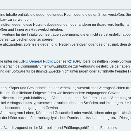
keine Inhalte enthält, die gegen geltendes Recht oder die guten Sitten verstoßen. Si
n bzw. zu verwenden.
erstößen gegen diese Nutzungsbedingungen oder anderer im Board veröffentlicht
ßen und Ihnen ein Hausverbot erteilen.
wortung für die Inhalte von Beiträgen übernimmt, die er nicht selbst erstellt hat 
derzeit zu löschen oder zu sperren.
äge abzuändern, sofern sie gegen o. g. Regeln verstoßen oder geeignet sind, dem 
e unter der „
GNU General Public License v2
“ (GPL) bereitgestellten Foren-Soft
chsprachige Community unter www.phpbb.de zur Verfügung gestellt. Beide haben ke
g der Software für bestimmte Zwecke nicht untersagen oder auf Inhalte fremder F
ben, Körper und Gesundheit und der Verletzung wesentlicher Vertragspflichten (Kard
gilt auch für mittelbare Folgeschäden wie insbesondere entgangenen Gewinn.
ätzlichem oder grob fahrlässigem Verhalten oder bei Schäden aus der Verletzung 
 die bei Vertragsschluss typischerweise vorhersehbaren Schäden und im übrigen de
wie insbesondere entgangenen Gewinn.
erletzung von Leben, Körper und Gesundheit oder vorsätzlichem oder grob fahrläs
der Höhe nach auf die vertragstypischen Durchschnittsschäden begrenzt. Dies gi
mäß auch zugunsten der Mitarbeiter und Erfüllungsgehilfen des Betreibers.