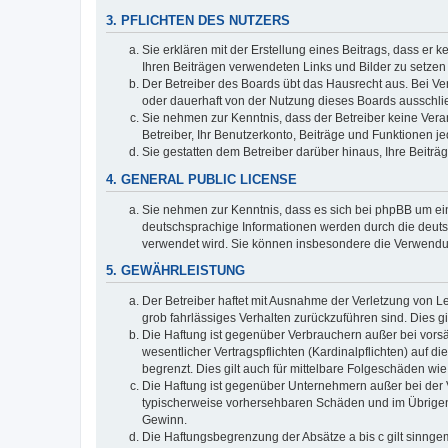
3. PFLICHTEN DES NUTZERS
Sie erklären mit der Erstellung eines Beitrags, dass er 
Ihren Beiträgen verwendeten Links und Bilder zu setze
Der Betreiber des Boards übt das Hausrecht aus. Bei V
oder dauerhaft von der Nutzung dieses Boards ausschlie
Sie nehmen zur Kenntnis, dass der Betreiber keine Verant
Betreiber, Ihr Benutzerkonto, Beiträge und Funktionen je
Sie gestatten dem Betreiber darüber hinaus, Ihre Beitr
4. GENERAL PUBLIC LICENSE
Sie nehmen zur Kenntnis, dass es sich bei phpBB um ein
deutschsprachige Informationen werden durch die deuts
verwendet wird. Sie können insbesondere die Verwendun
5. GEWÄHRLEISTUNG
Der Betreiber haftet mit Ausnahme der Verletzung von Le
grob fahrlässiges Verhalten zurückzuführen sind. Dies 
Die Haftung ist gegenüber Verbrauchern außer bei vors
wesentlicher Vertragspflichten (Kardinalpflichten) auf
begrenzt. Dies gilt auch für mittelbare Folgeschäden 
Die Haftung ist gegenüber Unternehmern außer bei der V
typischerweise vorhersehbaren Schäden und im Übrigen 
Gewinn.
Die Haftungsbegrenzung der Absätze a bis c gilt sinnge