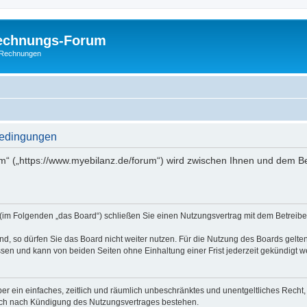
Rechnungs-Forum
E-Rechnungen
bedingungen
m“ („https://www.myebilanz.de/forum“) wird zwischen Ihnen und dem Be
(im Folgenden „das Board“) schließen Sie einen Nutzungsvertrag mit dem Betreiber
, so dürfen Sie das Board nicht weiter nutzen. Für die Nutzung des Boards gelten 
sen und kann von beiden Seiten ohne Einhaltung einer Frist jederzeit gekündigt w
iber ein einfaches, zeitlich und räumlich unbeschränktes und unentgeltliches Rech
auch nach Kündigung des Nutzungsvertrages bestehen.