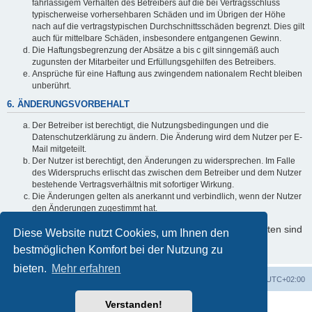
fahrlässigem Verhalten des Betreibers auf die bei Vertragsschluss
typischerweise vorhersehbaren Schäden und im Übrigen der Höhe
nach auf die vertragstypischen Durchschnittsschäden begrenzt. Dies gilt
auch für mittelbare Schäden, insbesondere entgangenen Gewinn.
Die Haftungsbegrenzung der Absätze a bis c gilt sinngemäß auch
zugunsten der Mitarbeiter und Erfüllungsgehilfen des Betreibers.
Ansprüche für eine Haftung aus zwingendem nationalem Recht bleiben
unberührt.
6. ÄNDERUNGSVORBEHALT
Der Betreiber ist berechtigt, die Nutzungsbedingungen und die
Datenschutzerklärung zu ändern. Die Änderung wird dem Nutzer per E-
Mail mitgeteilt.
Der Nutzer ist berechtigt, den Änderungen zu widersprechen. Im Falle
des Widerspruchs erlischt das zwischen dem Betreiber und dem Nutzer
bestehende Vertragsverhältnis mit sofortiger Wirkung.
Die Änderungen gelten als anerkannt und verbindlich, wenn der Nutzer
den Änderungen zugestimmt hat.
Informationen über den Umgang mit Ihren persönlichen Daten sind
Diese Website nutzt Cookies, um Ihnen den
in der Datenschutzerklärung enthalten.
bestmöglichen Komfort bei der Nutzung zu
bieten.
Mehr erfahren
Foren-Übersicht
Alle Cookies löschen
Alle Zeiten sind
UTC+02:00
Verstanden!
Powered by
phpBB
® Forum Software © phpBB Limited