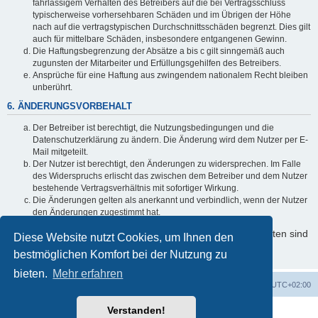
fahrlässigem Verhalten des Betreibers auf die bei Vertragsschluss
typischerweise vorhersehbaren Schäden und im Übrigen der Höhe
nach auf die vertragstypischen Durchschnittsschäden begrenzt. Dies gilt
auch für mittelbare Schäden, insbesondere entgangenen Gewinn.
Die Haftungsbegrenzung der Absätze a bis c gilt sinngemäß auch
zugunsten der Mitarbeiter und Erfüllungsgehilfen des Betreibers.
Ansprüche für eine Haftung aus zwingendem nationalem Recht bleiben
unberührt.
6. ÄNDERUNGSVORBEHALT
Der Betreiber ist berechtigt, die Nutzungsbedingungen und die
Datenschutzerklärung zu ändern. Die Änderung wird dem Nutzer per E-
Mail mitgeteilt.
Der Nutzer ist berechtigt, den Änderungen zu widersprechen. Im Falle
des Widerspruchs erlischt das zwischen dem Betreiber und dem Nutzer
bestehende Vertragsverhältnis mit sofortiger Wirkung.
Die Änderungen gelten als anerkannt und verbindlich, wenn der Nutzer
den Änderungen zugestimmt hat.
Informationen über den Umgang mit Ihren persönlichen Daten sind
Diese Website nutzt Cookies, um Ihnen den
in der Datenschutzerklärung enthalten.
bestmöglichen Komfort bei der Nutzung zu
bieten.
Mehr erfahren
Foren-Übersicht
Alle Cookies löschen
Alle Zeiten sind
UTC+02:00
Verstanden!
Powered by
phpBB
® Forum Software © phpBB Limited