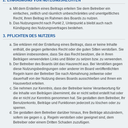
2. EINRÄUMUNG VON NUTZUNGSRECHTEN
Mit dem Erstellen eines Beitrags erteilen Sie dem Betreiber ein
einfaches, zeitlich und räumlich unbeschränktes und unentgeltliches
Recht, Ihren Beitrag im Rahmen des Boards zu nutzen.
Das Nutzungsrecht nach Punkt 2, Unterpunkt a bleibt auch nach
Kündigung des Nutzungsvertrages bestehen.
3. PFLICHTEN DES NUTZERS
Sie erklären mit der Erstellung eines Beitrags, dass er keine Inhalte
enthält, die gegen geltendes Recht oder die guten Sitten verstoßen. Sie
erklären insbesondere, dass Sie das Recht besitzen, die in Ihren
Beiträgen verwendeten Links und Bilder zu setzen bzw. zu verwenden.
Der Betreiber des Boards übt das Hausrecht aus. Bei Verstößen gegen
diese Nutzungsbedingungen oder anderer im Board veröffentlichten
Regeln kann der Betreiber Sie nach Abmahnung zeitweise oder
dauerhaft von der Nutzung dieses Boards ausschließen und Ihnen ein
Hausverbot erteilen.
Sie nehmen zur Kenntnis, dass der Betreiber keine Verantwortung für
die Inhalte von Beiträgen übernimmt, die er nicht selbst erstellt hat oder
die er nicht zur Kenntnis genommen hat. Sie gestatten dem Betreiber, Ihr
Benutzerkonto, Beiträge und Funktionen jederzeit zu löschen oder zu
sperren.
Sie gestatten dem Betreiber darüber hinaus, Ihre Beiträge abzuändern,
sofern sie gegen o. g. Regeln verstoßen oder geeignet sind, dem
Betreiber oder einem Dritten Schaden zuzufügen.