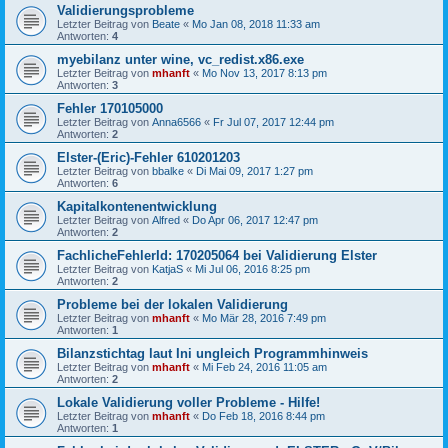
Validierungsprobleme
Letzter Beitrag von
Beate
«
Mo Jan 08, 2018 11:33 am
Antworten:
4
myebilanz unter wine, vc_redist.x86.exe
Letzter Beitrag von
mhanft
«
Mo Nov 13, 2017 8:13 pm
Antworten:
3
Fehler 170105000
Letzter Beitrag von
Anna6566
«
Fr Jul 07, 2017 12:44 pm
Antworten:
2
Elster-(Eric)-Fehler 610201203
Letzter Beitrag von
bbalke
«
Di Mai 09, 2017 1:27 pm
Antworten:
6
Kapitalkontenentwicklung
Letzter Beitrag von
Alfred
«
Do Apr 06, 2017 12:47 pm
Antworten:
2
FachlicheFehlerId: 170205064 bei Validierung Elster
Letzter Beitrag von
KatjaS
«
Mi Jul 06, 2016 8:25 pm
Antworten:
2
Probleme bei der lokalen Validierung
Letzter Beitrag von
mhanft
«
Mo Mär 28, 2016 7:49 pm
Antworten:
1
Bilanzstichtag laut Ini ungleich Programmhinweis
Letzter Beitrag von
mhanft
«
Mi Feb 24, 2016 11:05 am
Antworten:
2
Lokale Validierung voller Probleme - Hilfe!
Letzter Beitrag von
mhanft
«
Do Feb 18, 2016 8:44 pm
Antworten:
1