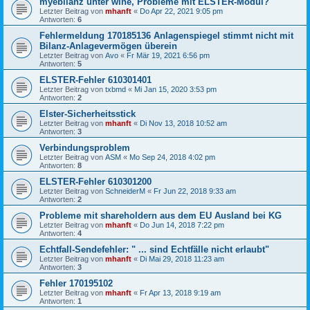
myebilanz unter wine, Probleme mit ELSTER-Modul?
Letzter Beitrag von
mhanft
«
Do Apr 22, 2021 9:05 pm
Antworten:
6
Fehlermeldung 170185136 Anlagenspiegel stimmt nicht mit
Bilanz-Anlagevermögen überein
Letzter Beitrag von
Avo
«
Fr Mär 19, 2021 6:56 pm
Antworten:
5
ELSTER-Fehler 610301401
Letzter Beitrag von
txbmd
«
Mi Jan 15, 2020 3:53 pm
Antworten:
2
Elster-Sicherheitsstick
Letzter Beitrag von
mhanft
«
Di Nov 13, 2018 10:52 am
Antworten:
3
Verbindungsproblem
Letzter Beitrag von
ASM
«
Mo Sep 24, 2018 4:02 pm
Antworten:
8
ELSTER-Fehler 610301200
Letzter Beitrag von
SchneiderM
«
Fr Jun 22, 2018 9:33 am
Antworten:
2
Probleme mit shareholdern aus dem EU Ausland bei KG
Letzter Beitrag von
mhanft
«
Do Jun 14, 2018 7:22 pm
Antworten:
4
Echtfall-Sendefehler: " ... sind Echtfälle nicht erlaubt"
Letzter Beitrag von
mhanft
«
Di Mai 29, 2018 11:23 am
Antworten:
3
Fehler 170195102
Letzter Beitrag von
mhanft
«
Fr Apr 13, 2018 9:19 am
Antworten:
1