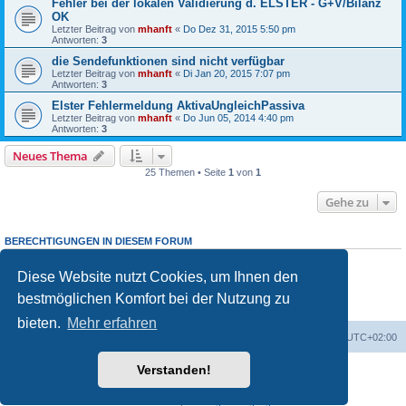
Fehler bei der lokalen Validierung d. ELSTER - G+V/Bilanz
OK
Letzter Beitrag von
mhanft
«
Do Dez 31, 2015 5:50 pm
Antworten:
3
die Sendefunktionen sind nicht verfügbar
Letzter Beitrag von
mhanft
«
Di Jan 20, 2015 7:07 pm
Antworten:
3
Elster Fehlermeldung AktivaUngleichPassiva
Letzter Beitrag von
mhanft
«
Do Jun 05, 2014 4:40 pm
Antworten:
3
Neues Thema
25 Themen • Seite
1
von
1
Gehe zu
BERECHTIGUNGEN IN DIESEM FORUM
Sie dürfen
keine
neuen Themen in diesem Forum erstellen.
Sie dürfen
keine
Antworten zu Themen in diesem Forum erstellen.
Diese Website nutzt Cookies, um Ihnen den
Sie dürfen Ihre Beiträge in diesem Forum
nicht
ändern.
bestmöglichen Komfort bei der Nutzung zu
Sie dürfen Ihre Beiträge in diesem Forum
nicht
löschen.
Sie dürfen
keine
Dateianhänge in diesem Forum erstellen.
bieten.
Mehr erfahren
Foren-Übersicht
Alle Cookies löschen
Alle Zeiten sind
UTC+02:00
Verstanden!
Powered by
phpBB
® Forum Software © phpBB Limited
Deutsche Übersetzung durch
phpBB.de
Datenschutz
|
Nutzungsbedingungen