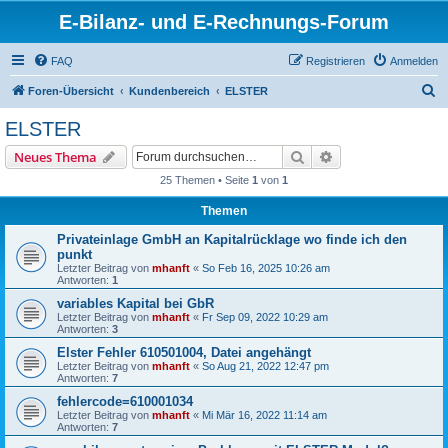
E-Bilanz- und E-Rechnungs-Forum
FAQ
Registrieren
Anmelden
S
Foren-Übersicht
Kundenbereich
ELSTER
u
ELSTER
c
Suche
Erweiterte Suche
Neues Thema
h
25 Themen • Seite
1
von
1
e
Themen
Privateinlage GmbH an Kapitalrücklage wo finde ich den
punkt
Letzter Beitrag von
mhanft
«
So Feb 16, 2025 10:26 am
Antworten:
1
variables Kapital bei GbR
Letzter Beitrag von
mhanft
«
Fr Sep 09, 2022 10:29 am
Antworten:
3
Elster Fehler 610501004, Datei angehängt
Letzter Beitrag von
mhanft
«
So Aug 21, 2022 12:47 pm
Antworten:
7
fehlercode=610001034
Letzter Beitrag von
mhanft
«
Mi Mär 16, 2022 11:14 am
Antworten:
7