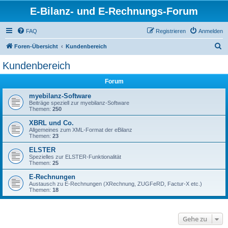
E-Bilanz- und E-Rechnungs-Forum
FAQ
Registrieren
Anmelden
S
Foren-Übersicht
Kundenbereich
u
Kundenbereich
c
Forum
h
e
myebilanz-Software
Beiträge speziell zur myebilanz-Software
Themen:
250
XBRL und Co.
Allgemeines zum XML-Format der eBilanz
Themen:
23
ELSTER
Spezielles zur ELSTER-Funktionalität
Themen:
25
E-Rechnungen
Austausch zu E-Rechnungen (XRechnung, ZUGFeRD, Factur-X etc.)
Themen:
18
Gehe zu